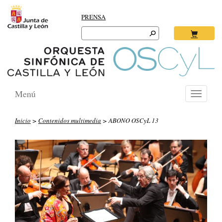
PRENSA
Search
for:
Ok
Menú
Toggle
navigati
Inicio
>
Contenidos multimedia
> ABONO OSCyL 13