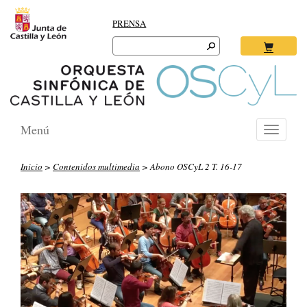
PRENSA
Search
for:
Ok
Menú
Toggle
navigati
Inicio
>
Contenidos multimedia
> Abono OSCyL 2 T. 16-17