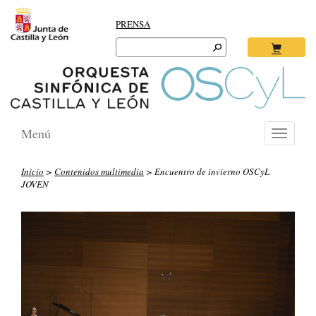
PRENSA
Search
for:
Ok
Menú
Toggle
navigati
Inicio
>
Contenidos multimedia
> Encuentro de invierno OSCyL
JOVEN