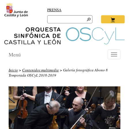
PRENSA
Search
for:
Ok
Menú
Toggle
navigati
Inicio
>
Contenidos multimedia
> Galería fotográfica Abono 8
Temporada OSCyL 2018-2019