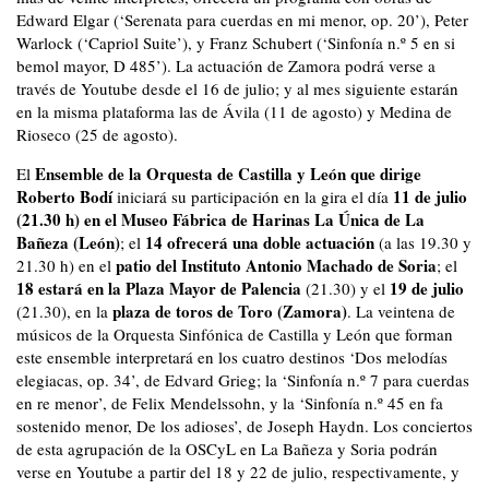
Edward Elgar (‘Serenata para cuerdas en mi menor, op. 20’), Peter
Warlock (‘Capriol Suite’), y Franz Schubert (‘Sinfonía n.º 5 en si
bemol mayor, D 485’). La actuación de Zamora podrá verse a
través de Youtube desde el 16 de julio; y al mes siguiente estarán
en la misma plataforma las de Ávila (11 de agosto) y Medina de
Rioseco (25 de agosto).
Ensemble de la Orquesta de Castilla y León que dirige
El
Roberto Bodí
11 de julio
iniciará su participación en la gira el día
(21.30 h) en el Museo Fábrica de Harinas La Única de La
Bañeza (León)
14 ofrecerá una doble actuación
; el
(a las 19.30 y
patio del Instituto Antonio Machado de Soria
21.30 h) en el
; el
18 estará en la Plaza Mayor de Palencia
19 de julio
(21.30) y el
plaza de toros de Toro (Zamora)
(21.30), en la
. La veintena de
músicos de la Orquesta Sinfónica de Castilla y León que forman
este ensemble interpretará en los cuatro destinos ‘Dos melodías
elegiacas, op. 34’, de Edvard Grieg; la ‘Sinfonía n.º 7 para cuerdas
en re menor’, de Felix Mendelssohn, y la ‘Sinfonía n.º 45 en fa
sostenido menor, De los adioses’, de Joseph Haydn. Los conciertos
de esta agrupación de la OSCyL en La Bañeza y Soria podrán
verse en Youtube a partir del 18 y 22 de julio, respectivamente, y