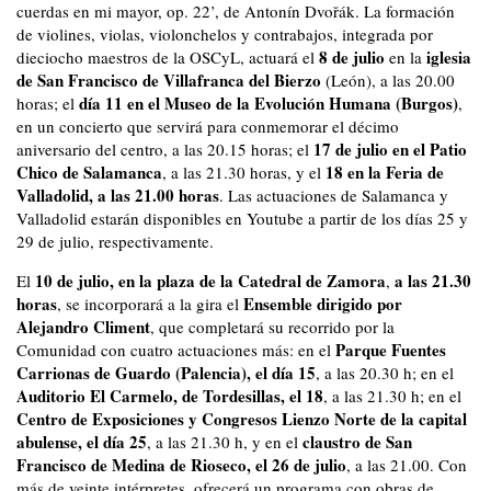
cuerdas en mi mayor, op. 22’, de Antonín Dvořák. La formación
de violines, violas, violonchelos y contrabajos, integrada por
8 de julio
iglesia
dieciocho maestros de la OSCyL, actuará el
en la
de San Francisco de Villafranca del Bierzo
(León), a las 20.00
día 11 en el Museo de la Evolución Humana (Burgos)
horas; el
,
en un concierto que servirá para conmemorar el décimo
17 de julio en el Patio
aniversario del centro, a las 20.15 horas; el
Chico de Salamanca
18 en la Feria de
, a las 21.30 horas, y el
Valladolid, a las 21.00 horas
. Las actuaciones de Salamanca y
Valladolid estarán disponibles en Youtube a partir de los días 25 y
29 de julio, respectivamente.
10 de julio, en la plaza de la Catedral de Zamora
a las 21.30
El
,
horas
Ensemble dirigido por
, se incorporará a la gira el
Alejandro Climent
, que completará su recorrido por la
Parque Fuentes
Comunidad con cuatro actuaciones más: en el
Carrionas de Guardo (Palencia), el día 15
, a las 20.30 h; en el
Auditorio El Carmelo,
de Tordesillas, el 18
, a las 21.30 h; en el
Centro de Exposiciones y Congresos Lienzo Norte de la capital
abulense, el día 25
claustro de San
, a las 21.30 h, y en el
Francisco de Medina de Rioseco, el 26 de julio
, a las 21.00. Con
más de veinte intérpretes, ofrecerá un programa con obras de