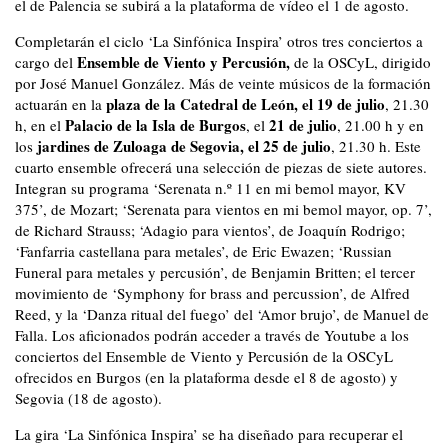
el de Palencia se subirá a la plataforma de vídeo el 1 de agosto.
Completarán el ciclo ‘La Sinfónica Inspira’ otros tres conciertos a
Ensemble de Viento y Percusión,
cargo del
de la OSCyL, dirigido
por José Manuel González. Más de veinte músicos de la formación
plaza de la Catedral de León, el 19 de julio
actuarán en la
, 21.30
Palacio de la Isla de Burgos
21 de julio
h, en el
, el
, 21.00 h y en
jardines de Zuloaga de Segovia, el 25 de julio
los
, 21.30 h. Este
cuarto ensemble ofrecerá una selección de piezas de siete autores.
Integran su programa ‘Serenata n.º 11 en mi bemol mayor, KV
375’, de Mozart; ‘Serenata para vientos en mi bemol mayor, op. 7’,
de Richard Strauss; ‘Adagio para vientos’, de Joaquín Rodrigo;
‘Fanfarria castellana para metales’, de Eric Ewazen; ‘Russian
Funeral para metales y percusión’, de Benjamin Britten; el tercer
movimiento de ‘Symphony for brass and percussion’, de Alfred
Reed, y la ‘Danza ritual del fuego’ del ‘Amor brujo’, de Manuel de
Falla. Los aficionados podrán acceder a través de Youtube a los
conciertos del Ensemble de Viento y Percusión de la OSCyL
ofrecidos en Burgos (en la plataforma desde el 8 de agosto) y
Segovia (18 de agosto).
La gira ‘La Sinfónica Inspira’ se ha diseñado para recuperar el