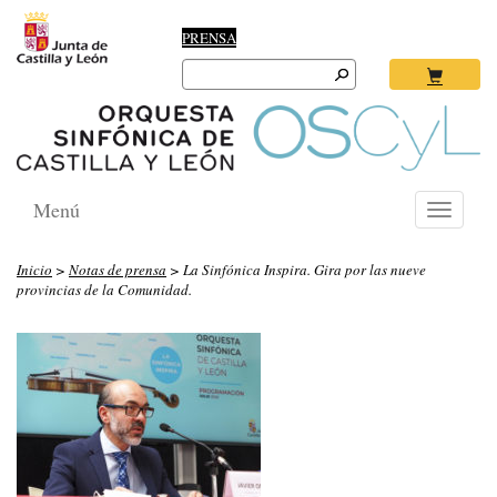
PRENSA
Search
for:
Ok
Menú
Toggle
navigati
Inicio
>
Notas de prensa
> La Sinfónica Inspira. Gira por las nueve
provincias de la Comunidad.