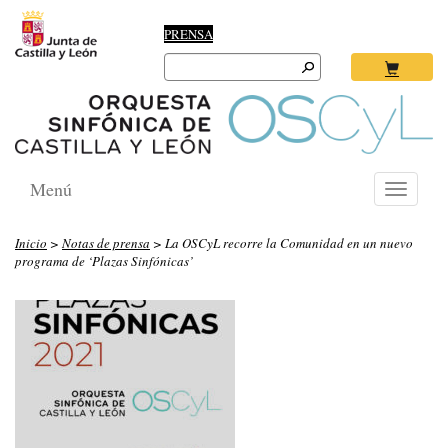
PRENSA
Search
for:
Ok
Menú
Toggle
navigati
Inicio
>
Notas de prensa
> La OSCyL recorre la Comunidad en un nuevo
programa de ‘Plazas Sinfónicas’