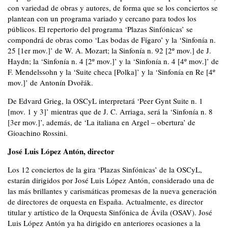
con variedad de obras y autores, de forma que se los conciertos se
plantean con un programa variado y cercano para todos los
públicos. El repertorio del programa ‘Plazas Sinfónicas’ se
compondrá de obras como ‘Las bodas de Fígaro’ y la ‘Sinfonía n.
25 [1er mov.]’ de W. A. Mozart; la Sinfonía n. 92 [2º mov.] de J.
Haydn; la ‘Sinfonía n. 4 [2º mov.]’ y la ‘Sinfonía n. 4 [4º mov.]’ de
F. Mendelssohn y la ‘Suite checa [Polka]’ y la ‘Sinfonía en Re [4º
mov.]’ de Antonín Dvořák.
De Edvard Grieg, la OSCyL interpretará ‘Peer Gynt Suite n. 1
[mov. 1 y 3]’ mientras que de J. C. Arriaga, será la ‘Sinfonía n. 8
[3er mov.]’, además, de ‘La italiana en Argel – obertura’ de
Gioachino Rossini.
José Luis López Antón, director
Los 12 conciertos de la gira ‘Plazas Sinfónicas’ de la OSCyL,
estarán dirigidos por José Luis López Antón, considerado una de
las más brillantes y carismáticas promesas de la nueva generación
de directores de orquesta en España. Actualmente, es director
titular y artístico de la Orquesta Sinfónica de Ávila (OSAV). José
Luis López Antón ya ha dirigido en anteriores ocasiones a la