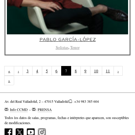
PABLO GARCÍA-LÓPEZ
Solistas
,
Tenor
(
«
‹
3
4
5
6
7
8
9
10
11
›
P
»
á
g
i
n
Av. del Real Valladolid, 2 – 47015 Valladolid
: +34 983 385 604
a
a
:
Info CCMD
–
:
PRENSA
c
Todos los datos de salas, programas, fechas e intérpretes que aparecen, son susceptibles
t
de modificaciones.
u
a