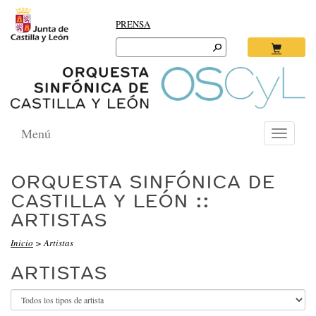
PRENSA
Search
for:
Ok
Menú
Toggle
navigati
ORQUESTA SINFÓNICA DE
CASTILLA Y LEÓN ::
ARTISTAS
Inicio
> Artistas
ARTISTAS