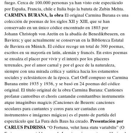
fuego. Cerca de 100.000 personas ya han visto este espectáculo
por España, Francia, chile e Italia bajo la batuta de Zubin Mehta.
CARMINA BURANA, la obra
El original Carmina Burana es una
colección de poemas de los siglos XII y XIII, que se han
conservado en un único códice encontrado en 1803 por
Johann Christoph von Aretin en la abadía de Benediktbeuern, en
Baviera; y que actualmente se conservan en la Biblioteca Estatal
de Baviera en Múnich. El códice recoge un total de 300 poemas,
escritos en su mayoría en latín, alemán y francés. En estos poemas
se ensalza el placer por vivir y el interés por los placeres
terrenales, por el amor carnal y por el goce de la naturaleza,
siempre con una mirada crítica y satírica hacia los estamentos
sociales y eclesiásticos de la época. Carl Orff compuso su Carmina
Burana entre 1935 y 1936, y se basó en 24 poemas del códice
original. El título original de la obra Carmina Burana: Cantiones
profanæ cantoribus et choris cantandæ comitantibus instrumentis
atque imaginibus magicis (Canciones de Beuern: canciones
seculares para cantantes y coros para ser cantadas con
instrumentos e imágenes mágicas) es el punto de partida del
Presentación por
espectáculo que La Fura dels Baus ha creado.
CARLUS PADRISSA
“O Fortuna, velut luna statu variabilis” (O