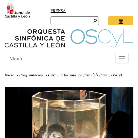
PRENSA
Search
for:
Ok
Menú
Toggle
navigati
Inicio
>
Programación
> Carmina Burana. La fura dels Baus y OSCyL