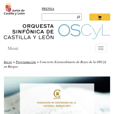
PRENSA
Search
for:
Ok
Menú
Toggle
navigati
Inicio
>
Programación
> Concierto Extraordinario de Reyes de la OSCyL
en Burgos