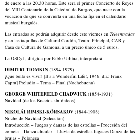
de enero a las 20.30 horas. Este será el primer Concierto de Reyes
del VIII Centenario de la Catedral de Burgos, que nace con la
vocación de que se convierta en una fecha fija en el calendario
musical burgalés.
Las entradas se podrán adquirir desde este viernes en
Teleentradas
y en las taquillas de Cultural Cordón, Teatro Principal, CAB y
Casa de Cultura de Gamonal a un precio único de 5 euros.
La OSCyL, dirigida por Pablo Urbina, interpretará
DIMITRI TIOMKIN
(1894-1979)
¡Qué bello es vivir! [It’s a Wonderful Life!, 1946, dir.: Frank
Capra] Preludio – Tema – Final (Nochebuena)
GEORGE WHITEFIELD CHADWICK
(1854-1931)
Navidad (de los Bocetos sinfónicos)
NIKOLÁI RIMSKI-KÓRSAKOV
(1844-1908)
Noche de Navidad (Selección)
Introducción – Juegos y danzas de las estrellas – Procesión del
cometa – Danza circular – Lluvia de estrellas fugaces Danza de las
brujas – Polonesa