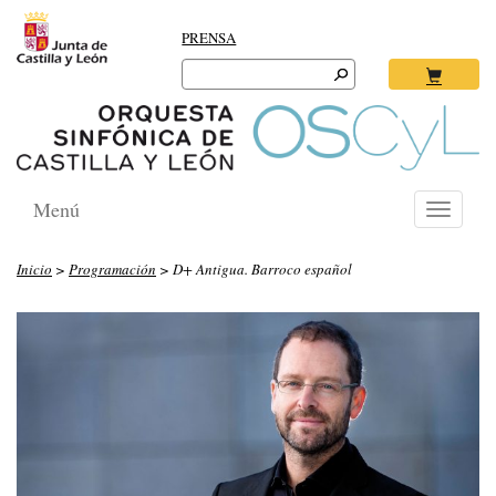
PRENSA
Search
for:
Ok
Menú
Toggle
navigati
Inicio
>
Programación
> D+ Antigua. Barroco español