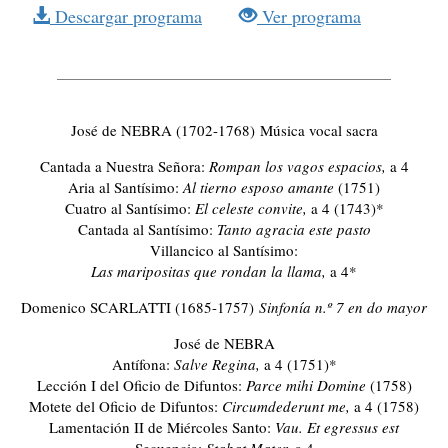
Descargar programa
Ver programa
José de NEBRA
(1702-1768)
Música vocal sacra
Cantada a Nuestra Señora:
Rompan los vagos espacios,
a 4
Aria al Santísimo:
Al tierno esposo amante
(1751)
Cuatro al Santísimo:
El celeste convite,
a 4 (1743)*
Cantada al Santísimo:
Tanto agracia este pasto
Villancico al Santísimo:
Las maripositas que rondan la llama,
a 4*
Domenico SCARLATTI
(1685-1757)
Sinfonía n.º 7 en do mayor
José de NEBRA
Antífona:
Salve Regina,
a 4 (1751)*
Lección I del Oficio de Difuntos:
Parce mihi Domine
(1758)
Motete del Oficio de Difuntos:
Circumdederunt me,
a 4 (1758)
Lamentación II de Miércoles Santo:
Vau. Et egressus est
Secuencia:
Stabat Mater,
a 4