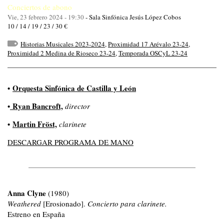
Conciertos de abono
Vie, 23 febrero 2024 - 19:30
-
Sala Sinfónica Jesús López Cobos
10 / 14 / 19 / 23 / 30 €
Historias Musicales 2023-2024
,
Proximidad 17 Arévalo 23-24
,
Proximidad 2 Medina de Rioseco 23-24
,
Temporada OSCyL 23-24
•
Orquesta Sinfónica de Castilla y León
•
Ryan Bancroft,
director
•
Martin Fröst,
clarinete
DESCARGAR PROGRAMA DE MANO
Anna Clyne
(1980)
Weathered
[Erosionado].
Concierto para clarinete.
Estreno en España