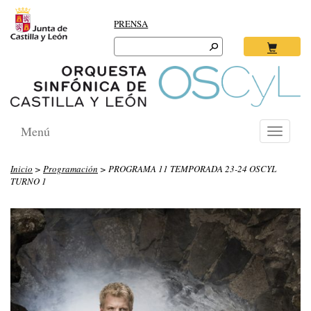
PRENSA
Search
for:
Ok
Menú
Toggle
navigati
Inicio
>
Programación
> PROGRAMA 11 TEMPORADA 23-24 OSCYL
TURNO 1