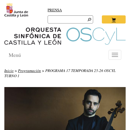
PRENSA
Search
for:
Ok
Menú
Toggle
navigati
Inicio
>
Programación
> PROGRAMA 17 TEMPORADA 25-26 OSCYL
TURNO 1