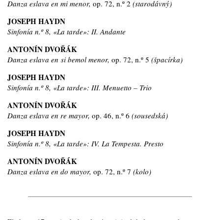
Danza eslava en mi menor,
op. 72, n.º 2
(starodávný)
JOSEPH HAYDN
Sinfonía n.º 8, «La tarde»: II. Andante
ANTONÍN DVOŘÁK
Danza eslava en si bemol menor,
op. 72, n.º 5
(špacírka)
JOSEPH HAYDN
Sinfonía n.º 8, «La tarde»: III. Menuetto – Trio
ANTONÍN DVOŘÁK
Danza eslava en re mayor,
op. 46, n.º 6
(sousedská)
JOSEPH HAYDN
Sinfonía n.º 8, «La tarde»: IV. La Tempesta. Presto
ANTONÍN DVOŘÁK
Danza eslava en do mayor,
op. 72, n.º 7
(kolo)