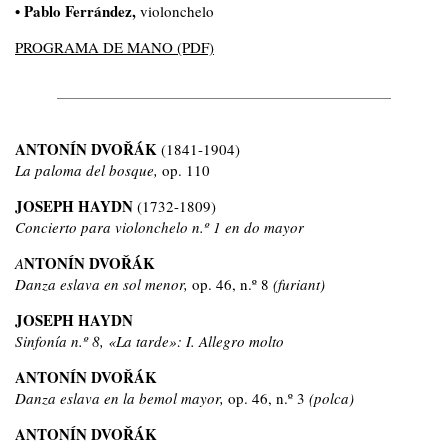
• Pablo Ferrández,
violonchelo
PROGRAMA DE MANO (PDF)
ANTONÍN DVOŘÁK
(1841-1904)
La paloma del bosque,
op. 110
JOSEPH HAYDN
(1732-1809)
Concierto para violonchelo n.º 1 en do mayor
NTONÍN DVOŘÁK
A
Danza eslava en sol menor,
op. 46, n.º 8
(furiant)
JOSEPH HAYDN
Sinfonía n.º 8, «La tarde»: I. Allegro molto
ANTONÍN DVOŘÁK
Danza eslava en la bemol mayor,
op. 46, n.º 3
(polca)
ANTONÍN DVOŘÁK