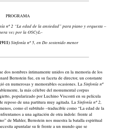
PROGRAMA
nía nº 2 “La edad de la ansiedad” para piano y orquesta –
mera vez por la OSCyL–
1911)
Sinfonía nº 5, en Do sostenido menor
ne dos nombres íntimamente unidos en la memoria de los
ard Bernstein fue, en su faceta de director, un constante
rigió en numerosas y memorables ocasiones. La
Sinfonía nº
blemente, la más célebre del monumental corpus
gietto, popularizado por Luchino Visconti en su película
de reposo de una partitura muy agitada. La
Sinfonía nº 2,
 menos, como el subtítulo –traducible como “La edad de la
frentamos a una agitación de otra índole: frente al
 de Mahler, Bernstein nos muestra la batalla espiritual
necesita apuntalar su fe frente a un mundo que se