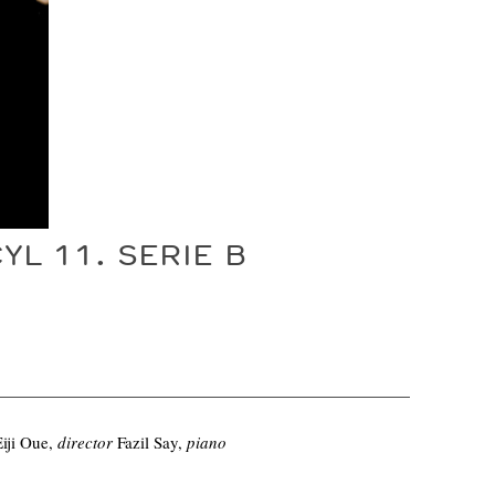
L 11. SERIE B
Eiji Oue,
director
Fazil Say,
piano