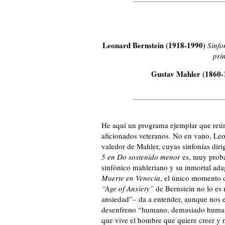
Leonard Bernstein (1918-1990)
Sinfo
pri
Gustav Mahler (1860-
He aquí un programa ejemplar que reú
aficionados veteranos. No en vano, Leon
valedor de Mahler, cuyas sinfonías di
5 en Do sostenido menor
es, muy proba
sinfónico mahleriano y su inmortal ada
Muerte en Venecia
, el único momento 
“Age of Anxiety”
de Bernstein no lo es
ansiedad”– da a entender, aunque nos en
desenfreno “humano, demasiado humano”
que vive el hombre que quiere creer y 