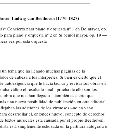
Ludwig van Beethoven
(1770-1827)
thoven
ra)* Concierto para piano y orquesta nº 1 en Do mayor, op.
to para piano y orquesta nº 2 en Si bemol mayor, op. 19 —
mera vez por esta orquesta
s un tema que ha llenado muchas páginas de la
or de cabeza a los intérpretes. Si bien es cierto que el
de autoexigencia que le hacía tachar y revisar sus obras en
raba válido el resultado final –prueba de ello son los
su obra que nos han llegado–, también es cierto que
más una nueva posibilidad de publicación en otra editorial
eflejaban las adiciones de los virtuosos –no en vano
ra desarrollar el, entonces nuevo, concepto de derechos
 de textos musicales está causada por el propio Beethoven,
lista está simplemente esbozada en la partitura autógrafa o