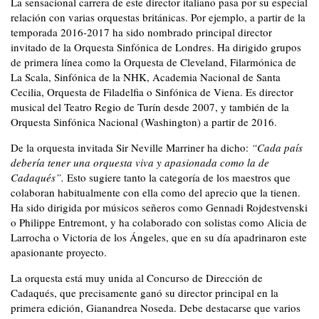
La sensacional carrera de este director italiano pasa por su especial
relación con varias orquestas británicas. Por ejemplo, a partir de la
temporada 2016-2017 ha sido nombrado principal director
invitado de la Orquesta Sinfónica de Londres. Ha dirigido grupos
de primera línea como la Orquesta de Cleveland, Filarmónica de
La Scala, Sinfónica de la NHK, Academia Nacional de Santa
Cecilia, Orquesta de Filadelfia o Sinfónica de Viena. Es director
musical del Teatro Regio de Turín desde 2007, y también de la
Orquesta Sinfónica Nacional (Washington) a partir de 2016.
De la orquesta invitada Sir Neville Marriner ha dicho:
“Cada país
debería tener una orquesta viva y apasionada como la de
Cadaqués”.
Esto sugiere tanto la cate
goría de los maestros que
colaboran habitualmente con ella como del aprecio que la tienen.
Ha sido dirigida por músicos señeros como Gennadi Rojdestvenski
o Philippe
Entremont, y ha colaborado con solistas como Alicia de
Larrocha o Victoria de los Ángeles, que en su día apadrinaron este
apasionante proyecto.
La orquesta está muy unida al Concurso de Dirección de
Cadaqués, que precisamente ganó su director principal en la
primera edición, Gianandrea Noseda. Debe destacarse que varios