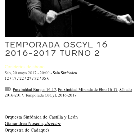
TEMPORADA OSCYL 16
2016-2017 TURNO 2
Conciertos de abono
Sáb, 20 mayo 2017 - 20:00
-
Sala Sinfónica
12 / 17 / 22 / 27 / 32 / 35 €
Proximidad Burgos 16-17
,
Proximidad Miranda de Ebro 16-17
,
Sábado
2016-2017
,
Temporada OSCyL 2016-2017
Orquesta Sinfónica de Castilla y León
Gianandrea Noseda,
director
Orquestra de Cadaqués