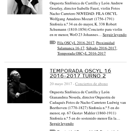
Orquesta Sinfónica de Castilla y León Andrew
Gourlay, director Isabelle Faust, violín Fotos
Nacho Carretero NOVEDAD: FILA OSCYL
Wolfgang Amadeus Mozart (1756-1791)
Sinfonía n.º 34 en do mayor, K. 338 Robert
Schumann (1810-1856) Concierto para violín
en re menor, WoO 23 Johannes…
Seguir leyendo
Fila OSCyL 2016-2017
,
Proximidad
Salamanca 16-17
,
Sábado 2016-2017
,
Temporada OSCyL 2016-2017
TEMPORADA OSCYL 16
2016-2017 TURNO 2
20 mayo 2017
-
Conciertos de abono
Orquesta Sinfónica de Castilla y León
Gianandrea Noseda, director Orquestra de
Cadaqués Fotos de Nacho Carretero Ludwig van
Beethoven (1770-1827) Sinfonía n.º 5 en do
menor, op. 67 Gustav Mahler (1860-1911)
Sinfonía n.º 5 en do sostenido menor En la…
Seguir leyendo