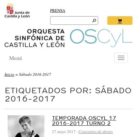
PRENSA
Search
for:
Ok
Menú
Toggle
navigati
Inicio
>
Sábado 2016-2017
ETIQUETADOS POR: SÁBADO
2016-2017
TEMPORADA OSCYL 17
2016-2017 TURNO 2
27 mayo 2017
-
Conciertos de abono