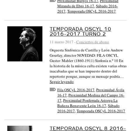
Proximidad Burgos 16-17
,
Proximidad
Miranda de Ebro 16-17
,
Sábado 2016-
2017
,
Temporada OSCyL 2016-2017
TEMPORADA OSCYL 10
2016-2017 TURNO 2
11 marzo 2017
-
Conciertos de abono
Orquesta Sinfónica de Castilla y León Andrew
Gourlay, director NOVEDAD: FILA OSCYL
Gustav Mahler (1860-1911) Sinfonía n.º 10 En
la historia de la música culta existen varias obras
inacabadas que se han impuesto dentro del
repertorio porque, aunque su mensaje podría…
Seguir leyendo
Fila OSCyL 2016-2017
,
Proximidad Ávila
16-17
,
Proximidad Medina del Campo 16-
17
,
Proximidad Ponferrada Astorga La
Bañeza Benavente León 16-17
,
Sábado
2016-2017
,
Temporada OSCyL 2016-2017
TEMPORADA OSCYL 8 2016-