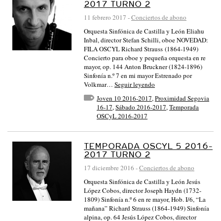
2017 TURNO 2
11 febrero 2017
-
Conciertos de abono
Orquesta Sinfónica de Castilla y León Eliahu
Inbal, director Stefan Schilli, oboe NOVEDAD:
FILA OSCYL Richard Strauss (1864-1949)
Concierto para oboe y pequeña orquesta en re
mayor, op. 144 Anton Bruckner (1824-1896)
Sinfonía n.º 7 en mi mayor Estrenado por
Volkmar…
Seguir leyendo
Joven 10 2016-2017
,
Proximidad Segovia
16-17
,
Sábado 2016-2017
,
Temporada
OSCyL 2016-2017
TEMPORADA OSCYL 5 2016-
2017 TURNO 2
17 diciembre 2016
-
Conciertos de abono
Orquesta Sinfónica de Castilla y León Jesús
López Cobos, director Joseph Haydn (1732-
1809) Sinfonía n.º 6 en re mayor, Hob. I/6, “La
mañana” Richard Strauss (1864-1949) Sinfonía
alpina, op. 64 Jesús López Cobos, director