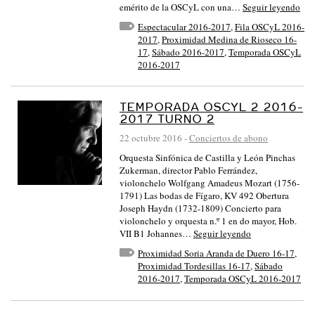
emérito de la OSCyL con una…
Seguir leyendo
Espectacular 2016-2017
,
Fila OSCyL 2016-
2017
,
Proximidad Medina de Rioseco 16-
17
,
Sábado 2016-2017
,
Temporada OSCyL
2016-2017
TEMPORADA OSCYL 2 2016-
2017 TURNO 2
22 octubre 2016
-
Conciertos de abono
Orquesta Sinfónica de Castilla y León Pinchas
Zukerman, director Pablo Ferrández,
violonchelo Wolfgang Amadeus Mozart (1756-
1791) Las bodas de Fígaro, KV 492 Obertura
Joseph Haydn (1732-1809) Concierto para
violonchelo y orquesta n.º 1 en do mayor, Hob.
VII B1 Johannes…
Seguir leyendo
Proximidad Soria Aranda de Duero 16-17
,
Proximidad Tordesillas 16-17
,
Sábado
2016-2017
,
Temporada OSCyL 2016-2017