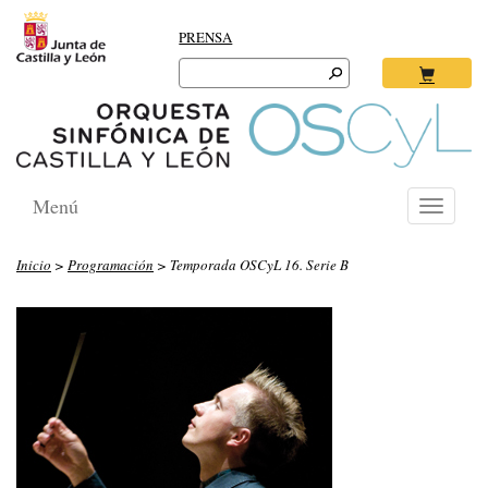
PRENSA
Search
for:
Ok
Menú
Toggle
navigati
Inicio
>
Programación
> Temporada OSCyL 16. Serie B