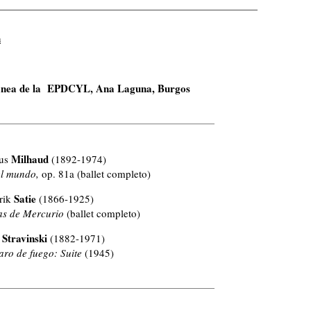
n
nea de la EPDCYL, Ana Laguna, Burgos
Milhaud
ius
(1892-1974)
el mundo,
op. 81a (ballet completo)
Satie
rik
(1866-1925)
as de Mercurio
(ballet completo)
Stravinski
r
(1882-1971)
aro de fuego: Suite
(1945)