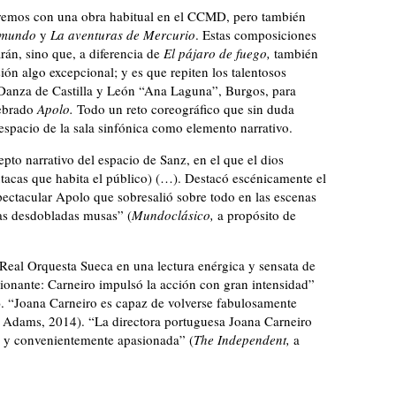
taremos con una obra habitual en el CCMD, pero también
l mundo
y
La aventuras de Mercurio
. Estas composiciones
arán, sino que, a diferencia de
El pájaro de fuego,
también
ión algo excepcional; y es que repiten los talentosos
e Danza de Castilla y León “Ana Laguna”, Burgos, para
ebrado
Apolo.
Todo un reto coreográfico que sin duda
espacio de la sala sinfónica como elemento narrativo.
pto narrativo del espacio de Sanz, en el que el dios
utacas que habita el público) (…). Destacó escénicamente el
ectacular Apolo que sobresalió sobre todo en las escenas
las desdobladas musas” (
Mundoclásico,
a propósito de
 Real Orquesta Sueca en una lectura enérgica y sensata de
cionante: Carneiro impulsó la acción con gran intensidad”
). “Joana Carneiro es capaz de volverse fabulosamente
e Adams, 2014). “La directora portuguesa Joana Carneiro
a y convenientemente apasionada” (
The Independent,
a