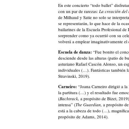
En este concierto “todo ballet” disfru
con un par de rarezas:
La creación de
de Milhaud y Satie no solo se interpret
se representarán, lo que hace de la ocas
bailarines de la Escuela Profesional d
sorprender como ya ocurrió con su cel
volverá a emplear imaginativamente el 
Escuela de danza:
“Fue bonito el conce
desciende desde las alturas (patio de b
asturiano Rafael Cascón Alonso, un esp
individuales (…). Fantásticas también 
Stravinski, 2019).
Carneiro:
“Joana Carneiro dirigió a la
la partitura (…) y el resultado fue emo
(
Bachtrack,
a propósito de Bizet, 2019
intensa” (
The Guardian,
a propósito d
está a la cabeza de todo (…), magnífic
propósito de Adams, 2014).