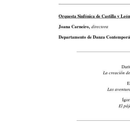
Orquesta Sinfónica de Castilla y Leó
Joana Carneiro,
directora
Departamento de Danza Contemporá
Dar
La creación d
E
Las aventur
Ígo
El páj