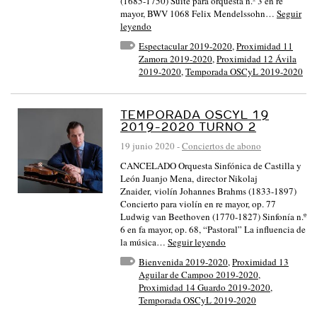
(1685-1750) Suite para orquesta n.º 3 en re
mayor, BWV 1068 Felix Mendelssohn…
Seguir
leyendo
Espectacular 2019-2020
,
Proximidad 11
Zamora 2019-2020
,
Proximidad 12 Ávila
2019-2020
,
Temporada OSCyL 2019-2020
TEMPORADA OSCYL 19
2019-2020 TURNO 2
19 junio 2020
-
Conciertos de abono
CANCELADO Orquesta Sinfónica de Castilla y
León Juanjo Mena, director Nikolaj
Znaider, violín Johannes Brahms (1833-1897)
Concierto para violín en re mayor, op. 77
Ludwig van Beethoven (1770-1827) Sinfonía n.º
6 en fa mayor, op. 68, “Pastoral” La influencia de
la música…
Seguir leyendo
Bienvenida 2019-2020
,
Proximidad 13
Aguilar de Campoo 2019-2020
,
Proximidad 14 Guardo 2019-2020
,
Temporada OSCyL 2019-2020