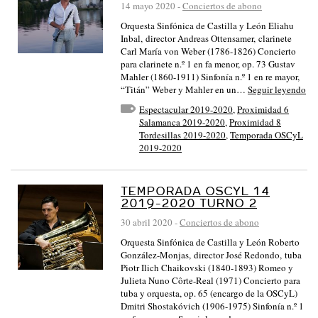
14 mayo 2020
-
Conciertos de abono
Orquesta Sinfónica de Castilla y León Eliahu
Inbal, director Andreas Ottensamer, clarinete
Carl María von Weber (1786-1826) Concierto
para clarinete n.º 1 en fa menor, op. 73 Gustav
Mahler (1860-1911) Sinfonía n.º 1 en re mayor,
“Titán” Weber y Mahler en un…
Seguir leyendo
Espectacular 2019-2020
,
Proximidad 6
Salamanca 2019-2020
,
Proximidad 8
Tordesillas 2019-2020
,
Temporada OSCyL
2019-2020
TEMPORADA OSCYL 14
2019-2020 TURNO 2
30 abril 2020
-
Conciertos de abono
Orquesta Sinfónica de Castilla y León Roberto
González-Monjas, director José Redondo, tuba
Piotr Ilich Chaikovski (1840-1893) Romeo y
Julieta Nuno Côrte-Real (1971) Concierto para
tuba y orquesta, op. 65 (encargo de la OSCyL)
Dmitri Shostakóvich (1906-1975) Sinfonía n.º 1