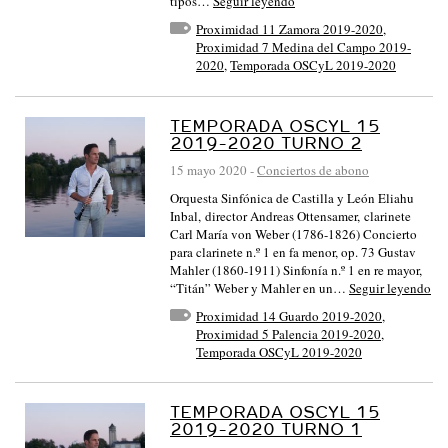
tipos…
Seguir leyendo
Proximidad 11 Zamora 2019-2020
,
Proximidad 7 Medina del Campo 2019-
2020
,
Temporada OSCyL 2019-2020
TEMPORADA OSCYL 15
2019-2020 TURNO 2
15 mayo 2020
-
Conciertos de abono
Orquesta Sinfónica de Castilla y León Eliahu
Inbal, director Andreas Ottensamer, clarinete
Carl María von Weber (1786-1826) Concierto
para clarinete n.º 1 en fa menor, op. 73 Gustav
Mahler (1860-1911) Sinfonía n.º 1 en re mayor,
“Titán” Weber y Mahler en un…
Seguir leyendo
Proximidad 14 Guardo 2019-2020
,
Proximidad 5 Palencia 2019-2020
,
Temporada OSCyL 2019-2020
TEMPORADA OSCYL 15
2019-2020 TURNO 1