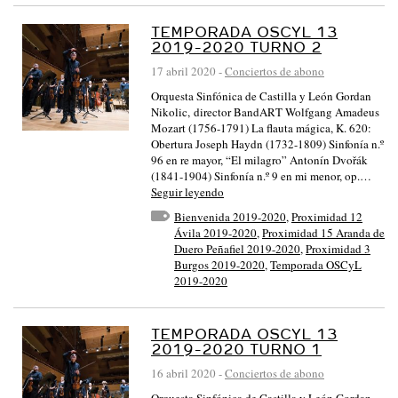
TEMPORADA OSCYL 13
2019-2020 TURNO 2
17 abril 2020
-
Conciertos de abono
Orquesta Sinfónica de Castilla y León Gordan
Nikolic, director BandART Wolfgang Amadeus
Mozart (1756-1791) La flauta mágica, K. 620:
Obertura Joseph Haydn (1732-1809) Sinfonía n.º
96 en re mayor, “El milagro” Antonín Dvořák
(1841-1904) Sinfonía n.º 9 en mi menor, op.…
Seguir leyendo
Bienvenida 2019-2020
,
Proximidad 12
Ávila 2019-2020
,
Proximidad 15 Aranda de
Duero Peñafiel 2019-2020
,
Proximidad 3
Burgos 2019-2020
,
Temporada OSCyL
2019-2020
TEMPORADA OSCYL 13
2019-2020 TURNO 1
16 abril 2020
-
Conciertos de abono