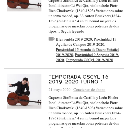
Orquesta Sinfónica de Castilla y León Eliahu
Inbal, director Li-Wei Qin, violonchelo Piotr
Ilich Chaikovski (1840-1893) Variaciones sobre
un tema rococó, op. 33 Anton Bruckner (1824-
1896) Sinfonía n.º 4 en mi bemol mayor Los
programas que mezclan obras potentes de dos
tipos…
Seguir leyendo
Bienvenida 2019-2020
,
Proximidad 13
Aguilar de Campoo 2019-2020
,
Proximidad 15 Aranda de Duero Peñafiel
2019-2020
,
Proximidad 9 Segovia 2019-
2020
,
Temporada OSCyL 2019-2020
TEMPORADA OSCYL 16
2019-2020 TURNO 1
21 mayo 2020
-
Conciertos de abono
Orquesta Sinfónica de Castilla y León Eliahu
Inbal, director Li-Wei Qin, violonchelo Piotr
Ilich Chaikovski (1840-1893) Variaciones sobre
un tema rococó, op. 33 Anton Bruckner (1824-
1896) Sinfonía n.º 4 en mi bemol mayor Los
programas que mezclan obras potentes de dos