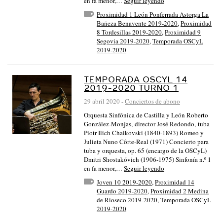
en fa menor,…
Seguir leyendo
Proximidad 1 León Ponferrada Astorga La
Bañeza Benavente 2019-2020
,
Proximidad
8 Tordesillas 2019-2020
,
Proximidad 9
Segovia 2019-2020
,
Temporada OSCyL
2019-2020
TEMPORADA OSCYL 14
2019-2020 TURNO 1
29 abril 2020
-
Conciertos de abono
Orquesta Sinfónica de Castilla y León Roberto
González-Monjas, director José Redondo, tuba
Piotr Ilich Chaikovski (1840-1893) Romeo y
Julieta Nuno Côrte-Real (1971) Concierto para
tuba y orquesta, op. 65 (encargo de la OSCyL)
Dmitri Shostakóvich (1906-1975) Sinfonía n.º 1
en fa menor,…
Seguir leyendo
Joven 10 2019-2020
,
Proximidad 14
Guardo 2019-2020
,
Proximidad 2 Medina
de Rioseco 2019-2020
,
Temporada OSCyL
2019-2020