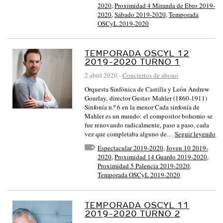
2020
,
Proximidad 4 Miranda de Ebro 2019-
2020
,
Sábado 2019-2020
,
Temporada
OSCyL 2019-2020
TEMPORADA OSCYL 12
2019-2020 TURNO 1
2 abril 2020
-
Conciertos de abono
Orquesta Sinfónica de Castilla y León Andrew
Gourlay, director Gustav Mahler (1860-1911)
Sinfonía n.º 6 en la menor Cada sinfonía de
Mahler es un mundo: el compositor bohemio se
fue renovando radicalmente, paso a paso, cada
vez que completaba alguno de…
Seguir leyendo
Espectacular 2019-2020
,
Joven 10 2019-
2020
,
Proximidad 14 Guardo 2019-2020
,
Proximidad 5 Palencia 2019-2020
,
Temporada OSCyL 2019-2020
TEMPORADA OSCYL 11
2019-2020 TURNO 2