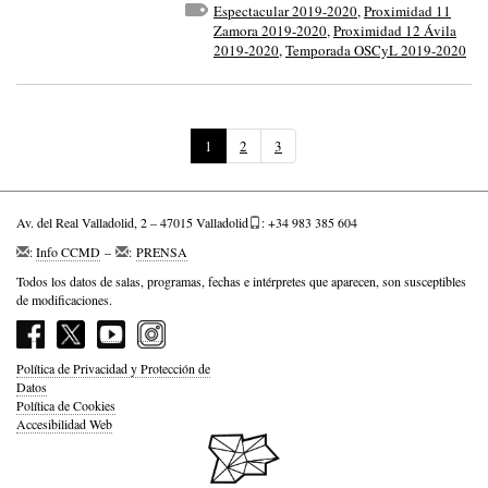
Espectacular 2019-2020
,
Proximidad 11
Zamora 2019-2020
,
Proximidad 12 Ávila
2019-2020
,
Temporada OSCyL 2019-2020
(
1
2
3
P
á
g
Av. del Real Valladolid, 2 – 47015 Valladolid
i
: +34 983 385 604
n
:
Info CCMD
–
:
PRENSA
a
Todos los datos de salas, programas, fechas e intérpretes que aparecen, son susceptibles
a
de modificaciones.
c
t
u
a
Política de Privacidad y Protección de
l
Datos
)
Política de Cookies
Accesibilidad Web