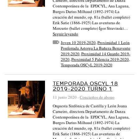
Carneiro, directora Departamento de Danza
Contemporánea de la EPDCYL, Ana Laguna,
Burgos Darius Milhaud (1892-1974) La
creación del mundo, op. 81a (ballet completo)
Erik Satie (1866-1925) Las aventuras de
Mercurio (ballet completo) Ígor Stravinski…
Seguir leyendo
Joven 10 2019-2020
,
Proximidad 1 León
Ponferrada Astorga La Bañeza Benavente
2019-2020
,
Proximidad 14 Guardo 2019-
2020
,
Proximidad 5 Palencia 2019-2020
,
Temporada OSCyL 2019-2020
TEMPORADA OSCYL 18
2019-2020 TURNO 1
11 junio 2020
-
Conciertos de abono
Orquesta Sinfónica de Castilla y León Joana
Carneiro, directora Departamento de Danza
Contemporánea de la EPDCYL, Ana Laguna,
Burgos Darius Milhaud (1892-1974) La
creación del mundo, op. 81a (ballet completo)
Erik Satie (1866-1925) Las aventuras de