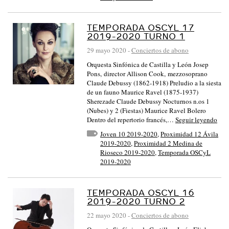
TEMPORADA OSCYL 17
2019-2020 TURNO 1
29 mayo 2020
-
Conciertos de abono
Orquesta Sinfónica de Castilla y León Josep
Pons, director Allison Cook, mezzosoprano
Claude Debussy (1862-1918) Preludio a la siesta
de un fauno Maurice Ravel (1875-1937)
Sherezade Claude Debussy Nocturnos n.os 1
(Nubes) y 2 (Fiestas) Maurice Ravel Bolero
Dentro del repertorio francés,…
Seguir leyendo
Joven 10 2019-2020
,
Proximidad 12 Ávila
2019-2020
,
Proximidad 2 Medina de
Rioseco 2019-2020
,
Temporada OSCyL
2019-2020
TEMPORADA OSCYL 16
2019-2020 TURNO 2
22 mayo 2020
-
Conciertos de abono