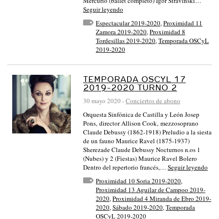
Mercurio (ballet completo) Ígor Stravinski…
Seguir leyendo
Espectacular 2019-2020
,
Proximidad 11
Zamora 2019-2020
,
Proximidad 8
Tordesillas 2019-2020
,
Temporada OSCyL
2019-2020
TEMPORADA OSCYL 17
2019-2020 TURNO 2
30 mayo 2020
-
Conciertos de abono
Orquesta Sinfónica de Castilla y León Josep
Pons, director Allison Cook, mezzosoprano
Claude Debussy (1862-1918) Preludio a la siesta
de un fauno Maurice Ravel (1875-1937)
Sherezade Claude Debussy Nocturnos n.os 1
(Nubes) y 2 (Fiestas) Maurice Ravel Bolero
Dentro del repertorio francés,…
Seguir leyendo
Proximidad 10 Soria 2019-2020
,
Proximidad 13 Aguilar de Campoo 2019-
2020
,
Proximidad 4 Miranda de Ebro 2019-
2020
,
Sábado 2019-2020
,
Temporada
OSCyL 2019-2020