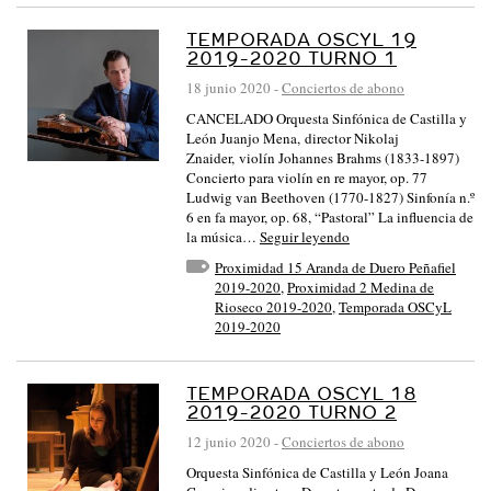
TEMPORADA OSCYL 19
2019-2020 TURNO 1
18 junio 2020
-
Conciertos de abono
CANCELADO Orquesta Sinfónica de Castilla y
León Juanjo Mena, director Nikolaj
Znaider, violín Johannes Brahms (1833-1897)
Concierto para violín en re mayor, op. 77
Ludwig van Beethoven (1770-1827) Sinfonía n.º
6 en fa mayor, op. 68, “Pastoral” La influencia de
la música…
Seguir leyendo
Proximidad 15 Aranda de Duero Peñafiel
2019-2020
,
Proximidad 2 Medina de
Rioseco 2019-2020
,
Temporada OSCyL
2019-2020
TEMPORADA OSCYL 18
2019-2020 TURNO 2
12 junio 2020
-
Conciertos de abono
Orquesta Sinfónica de Castilla y León Joana