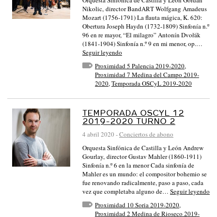
Orquesta Sinfónica de Castilla y León Gordan
Nikolic, director BandART Wolfgang Amadeus
Mozart (1756-1791) La flauta mágica, K. 620:
Obertura Joseph Haydn (1732-1809) Sinfonía n.º
96 en re mayor, “El milagro” Antonín Dvořák
(1841-1904) Sinfonía n.º 9 en mi menor, op.…
Seguir leyendo
Proximidad 5 Palencia 2019-2020
,
Proximidad 7 Medina del Campo 2019-
2020
,
Temporada OSCyL 2019-2020
TEMPORADA OSCYL 12
2019-2020 TURNO 2
4 abril 2020
-
Conciertos de abono
Orquesta Sinfónica de Castilla y León Andrew
Gourlay, director Gustav Mahler (1860-1911)
Sinfonía n.º 6 en la menor Cada sinfonía de
Mahler es un mundo: el compositor bohemio se
fue renovando radicalmente, paso a paso, cada
vez que completaba alguno de…
Seguir leyendo
Proximidad 10 Soria 2019-2020
,
Proximidad 2 Medina de Rioseco 2019-