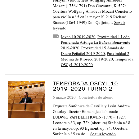
Forsyth, violonchelo Wolfgang Amadeus
Mozart (1756-1791) Don Giovanni, K. 527:
Obertura Wolfgang Amadeus Mozart Concierto
para violín n.º 5 en la mayor, K. 219 Richard
Strauss (1864-1949) Don Quijote,…
Seguir
leyendo
Joven 10 2019-2020
,
Proximidad 1 León
Ponferrada Astorga La Bañeza Benavente
2019-2020
,
Proximidad 15 Aranda de
Duero Peñafiel 2019-2020
,
Proximidad 2
Medina de Rioseco 2019-2020
,
Temporada
OSCyL 2019-2020
TEMPORADA OSCYL 10
2019-2020 TURNO 2
6 marzo 2020
-
Conciertos de abono
Orquesta Sinfónica de Castilla y León Andrew
Gourlay director Homenaje al abonado
LUDWIG VAN BEETHOVEN (1770 – 1827)
Leonora n.º 3, op. 72b (obertura) Sinfonía n.º 8
en fa mayor, op. 93 Egmont, op. 84: Obertura
Sinfonía n.º 5 en do…
Seguir leyendo