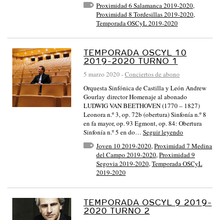
Proximidad 6 Salamanca 2019-2020
,
Proximidad 8 Tordesillas 2019-2020
,
Temporada OSCyL 2019-2020
TEMPORADA OSCYL 10
2019-2020 TURNO 1
5 marzo 2020
-
Conciertos de abono
Orquesta Sinfónica de Castilla y León Andrew
Gourlay director Homenaje al abonado
LUDWIG VAN BEETHOVEN (1770 – 1827)
Leonora n.º 3, op. 72b (obertura) Sinfonía n.º 8
en fa mayor, op. 93 Egmont, op. 84: Obertura
Sinfonía n.º 5 en do…
Seguir leyendo
Joven 10 2019-2020
,
Proximidad 7 Medina
del Campo 2019-2020
,
Proximidad 9
Segovia 2019-2020
,
Temporada OSCyL
2019-2020
TEMPORADA OSCYL 9 2019-
2020 TURNO 2