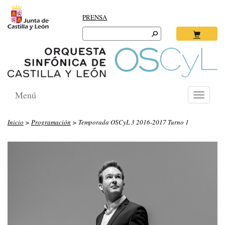
PRENSA
Search
for:
Ok
Menú
Toggle
navigati
Inicio
>
Programación
> Temporada OSCyL 3 2016-2017 Turno 1