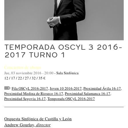
TEMPORADA OSCYL 3 2016-
2017 TURNO 1
Conciertos de abono
Jue, 03 noviembre 2016 - 20:00
-
Sala Sinfónica
12 / 17 / 22 / 27 / 32 / 35 €
Fila OSCyL 2016-2017
,
Joven 10 2016-2017
,
Proximidad Ávila 16-17
,
Proximidad Medina de Rioseco 16-17
,
Proximidad Salamanca 16-17
,
Proximidad Segovia 16-17
,
Temporada OSCyL 2016-2017
Orquesta Sinfónica de Castilla y León
Andrew Gourlay,
director