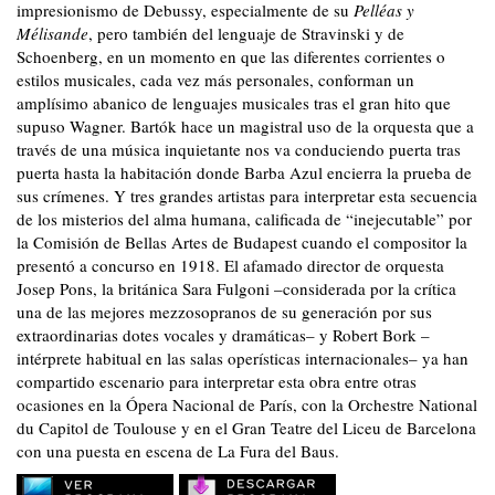
impresionismo de Debussy, especialmente de su
Pelléas y
Mélisande
, pero también del lenguaje de Stravinski y de
Schoenberg, en un momento en que las diferentes corrientes o
estilos musicales, cada vez más personales, conforman un
amplísimo abanico de lenguajes musicales tras el gran hito que
supuso Wagner. Bartók hace un magistral uso de la orquesta que a
través de una música inquietante nos va conduciendo puerta tras
puerta hasta la habitación donde Barba Azul encierra la prueba de
sus crímenes. Y tres grandes artistas para interpretar esta secuencia
de los misterios del alma humana, calificada de “inejecutable” por
la Comisión de Bellas Artes de Budapest cuando el compositor la
presentó a concurso en 1918. El afamado director de orquesta
Josep Pons, la británica Sara Fulgoni –considerada por la crítica
una de las mejores mezzosopranos de su generación por sus
extraordinarias dotes vocales y dramáticas– y Robert Bork –
intérprete habitual en las salas operísticas internacionales– ya han
compartido escenario para interpretar esta obra entre otras
ocasiones en la Ópera Nacional de París, con la Orchestre National
du Capitol de Toulouse y en el Gran Teatre del Liceu de Barcelona
con una puesta en escena de La Fura del Baus.