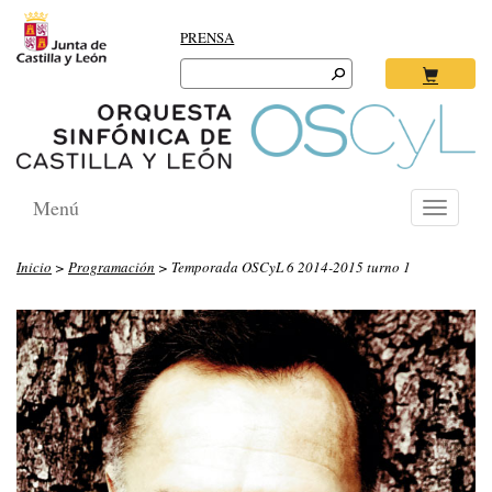
PRENSA
Search
for:
Ok
Menú
Toggle
navigati
Inicio
>
Programación
> Temporada OSCyL 6 2014-2015 turno 1