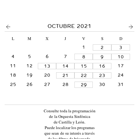
<
>
OCTUBRE 2021
L
M
X
J
V
S
D
1
2
3
4
5
6
7
8
9
10
11
12
17
13
14
15
16
18
19
20
24
21
22
23
25
26
27
28
30
31
29
Consulte toda la programación
de la Orquesta Sinfónica
de Castilla y León.
Puede localizar los programas
que sean de su interés a través
de los filtros de búsqueda,