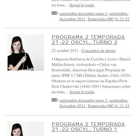
un tema…
Seguir leyendo
L
septiembre diciembre turno 3
,
septiembre-
A
diciembre-2021
,
Temporada OSCyL 21-22
Y
L
PROGRAMA 2 TEMPORADA
E
21-22 OSCYL. TURNO 2
Ó
22 octubre 2021
-
Conciertos de abono
N
• Orquesta Sinfónica de Castilla y León • Daniel
:
Müller-Schott, violonchelo • Chloé van
Soeterstède, directora Descargar Programa de
:
mano (PDF 3,7 Mb) Elfrida Andrée (1841-1929)
E
Obertura en re mayor (estreno en España) Piotr
Ilich Chaikovski (1840-1893) Variaciones sobre
V
un tema…
Seguir leyendo
E
septiembre diciembre turno 2
,
septiembre-
N
diciembre-2021
,
Temporada OSCyL 21-22
T
O
PROGRAMA 2 TEMPORADA
S
21-22 OSCYL. TURNO 1