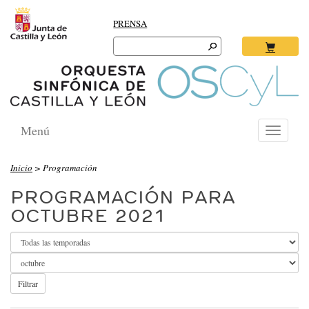
PRENSA
Search
for:
Ok
Menú
Toggle
navigati
O
Inicio
> Programación
R
PROGRAMACIÓN PARA
Q
OCTUBRE 2021
U
E
S
T
Filtrar
A