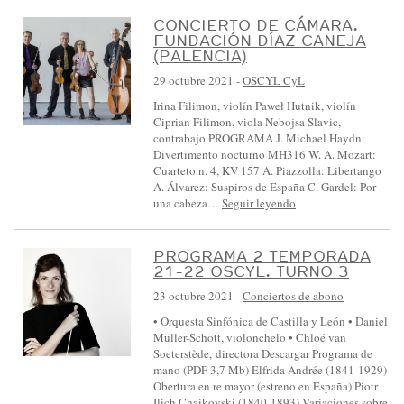
S
CONCIERTO DE CÁMARA.
I
FUNDACIÓN DÍAZ CANEJA
(PALENCIA)
N
F
29 octubre 2021
-
OSCYL CyL
Ó
Irina Filimon, violín Paweł Hutnik, violín
Ciprian Filimon, viola Nebojsa Slavic,
N
contrabajo PROGRAMA J. Michael Haydn:
I
Divertimento nocturno MH316 W. A. Mozart:
Cuarteto n. 4, KV 157 A. Piazzolla: Libertango
C
A. Álvarez: Suspiros de España C. Gardel: Por
A
una cabeza…
Seguir leyendo
D
E
PROGRAMA 2 TEMPORADA
21-22 OSCYL. TURNO 3
C
23 octubre 2021
-
Conciertos de abono
A
• Orquesta Sinfónica de Castilla y León • Daniel
S
Müller-Schott, violonchelo • Chloé van
T
Soeterstède, directora Descargar Programa de
mano (PDF 3,7 Mb) Elfrida Andrée (1841-1929)
I
Obertura en re mayor (estreno en España) Piotr
L
Ilich Chaikovski (1840-1893) Variaciones sobre