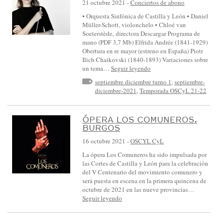
21 octubre 2021
-
Conciertos de abono
• Orquesta Sinfónica de Castilla y León • Daniel
Müller-Schott, violonchelo • Chloé van
Soeterstède, directora Descargar Programa de
mano (PDF 3,7 Mb) Elfrida Andrée (1841-1929)
Obertura en re mayor (estreno en España) Piotr
Ilich Chaikovski (1840-1893) Variaciones sobre
un tema…
Seguir leyendo
septiembre diciembre turno 1
,
septiembre-
diciembre-2021
,
Temporada OSCyL 21-22
ÓPERA LOS COMUNEROS.
BURGOS
16 octubre 2021
-
OSCYL CyL
La ópera Los Comuneros ha sido impulsada por
las Cortes de Castilla y León para la celebración
del V Centenario del movimiento comunero y
será puesta en escena en la primera quincena de
octubre de 2021 en las nueve provincias…
Seguir leyendo