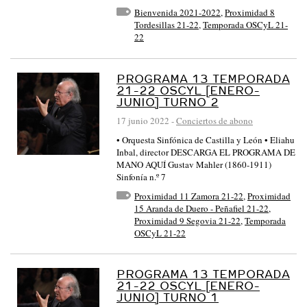
Bienvenida 2021-2022
,
Proximidad 8
Tordesillas 21-22
,
Temporada OSCyL 21-
22
PROGRAMA 13 TEMPORADA
21-22 OSCYL [ENERO-
JUNIO] TURNO 2
17 junio 2022
-
Conciertos de abono
• Orquesta Sinfónica de Castilla y León • Eliahu
Inbal, director DESCARGA EL PROGRAMA DE
MANO AQUÍ Gustav Mahler (1860-1911)
Sinfonía n.º 7
Proximidad 11 Zamora 21-22
,
Proximidad
15 Aranda de Duero - Peñafiel 21-22
,
Proximidad 9 Segovia 21-22
,
Temporada
OSCyL 21-22
PROGRAMA 13 TEMPORADA
21-22 OSCYL [ENERO-
JUNIO] TURNO 1