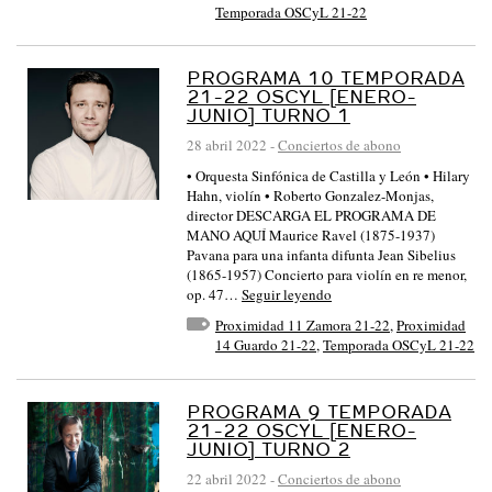
Temporada OSCyL 21-22
PROGRAMA 10 TEMPORADA
21-22 OSCYL [ENERO-
JUNIO] TURNO 1
28 abril 2022
-
Conciertos de abono
• Orquesta Sinfónica de Castilla y León • Hilary
Hahn, violín • Roberto Gonzalez-Monjas,
director DESCARGA EL PROGRAMA DE
MANO AQUÍ Maurice Ravel (1875-1937)
Pavana para una infanta difunta Jean Sibelius
(1865-1957) Concierto para violín en re menor,
op. 47…
Seguir leyendo
Proximidad 11 Zamora 21-22
,
Proximidad
14 Guardo 21-22
,
Temporada OSCyL 21-22
PROGRAMA 9 TEMPORADA
21-22 OSCYL [ENERO-
JUNIO] TURNO 2
22 abril 2022
-
Conciertos de abono