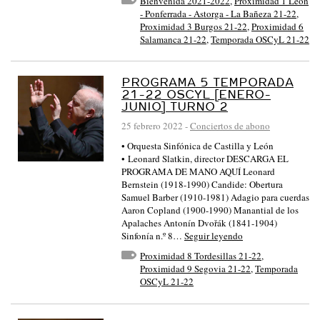
Bienvenida 2021-2022
,
Proximidad 1 León
- Ponferrada - Astorga - La Bañeza 21-22
,
Proximidad 3 Burgos 21-22
,
Proximidad 6
Salamanca 21-22
,
Temporada OSCyL 21-22
PROGRAMA 5 TEMPORADA
21-22 OSCYL [ENERO-
JUNIO] TURNO 2
25 febrero 2022
-
Conciertos de abono
• Orquesta Sinfónica de Castilla y León
• Leonard Slatkin, director DESCARGA EL
PROGRAMA DE MANO AQUÍ Leonard
Bernstein (1918-1990) Candide: Obertura
Samuel Barber (1910-1981) Adagio para cuerdas
Aaron Copland (1900-1990) Manantial de los
Apalaches Antonín Dvořák (1841-1904)
Sinfonía n.º 8…
Seguir leyendo
Proximidad 8 Tordesillas 21-22
,
Proximidad 9 Segovia 21-22
,
Temporada
OSCyL 21-22