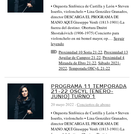
• Orquesta Sinfónica de Castilla y León • Steven
Isserlis, violonchelo • Lina González Granados,
director DESCARGA EL PROGRAMA DE
MANO AQUÍ Giuseppe Verdi (1813-1901) La
fuerza del destino: Obertura Dmitri
Shostakóvich (1906-1975) Concierto para
violonchelo en mi bemol mayor, op.…
Seguir
leyendo
Proximidad 10 Soria 21-22
,
Proximidad 13
Aguilar de Campoo 21-22
,
Proximidad 4
Miranda de Ebro 21-22
,
Sábado 2021-
2022
,
Temporada OSCyL 21-22
PROGRAMA 11 TEMPORADA
21-22 OSCYL [ENERO-
JUNIO] TURNO 1
20 mayo 2022
-
Conciertos de abono
• Orquesta Sinfónica de Castilla y León • Steven
Isserlis, violonchelo • Lina González Granados,
director DESCARGA EL PROGRAMA DE
MANO AQUÍ Giuseppe Verdi (1813-1901) La