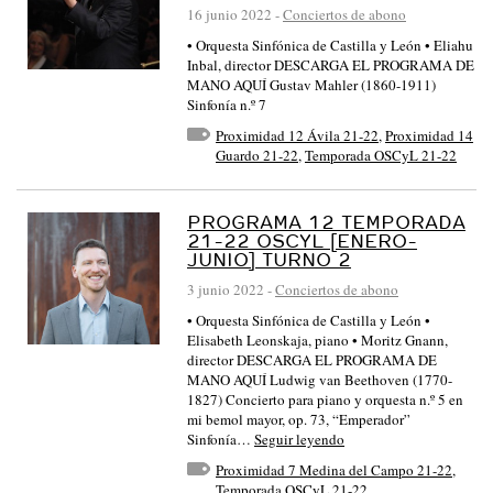
16 junio 2022
-
Conciertos de abono
• Orquesta Sinfónica de Castilla y León • Eliahu
Inbal, director DESCARGA EL PROGRAMA DE
MANO AQUÍ Gustav Mahler (1860-1911)
Sinfonía n.º 7
Proximidad 12 Ávila 21-22
,
Proximidad 14
Guardo 21-22
,
Temporada OSCyL 21-22
PROGRAMA 12 TEMPORADA
21-22 OSCYL [ENERO-
JUNIO] TURNO 2
3 junio 2022
-
Conciertos de abono
• Orquesta Sinfónica de Castilla y León •
Elisabeth Leonskaja, piano • Moritz Gnann,
director DESCARGA EL PROGRAMA DE
MANO AQUÍ Ludwig van Beethoven (1770-
1827) Concierto para piano y orquesta n.º 5 en
mi bemol mayor, op. 73, “Emperador”
Sinfonía…
Seguir leyendo
Proximidad 7 Medina del Campo 21-22
,
Temporada OSCyL 21-22