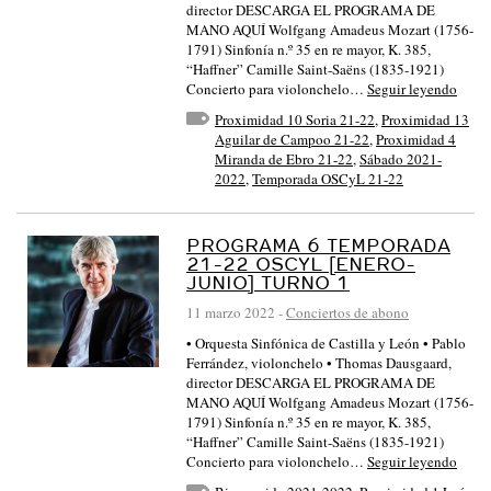
director DESCARGA EL PROGRAMA DE
MANO AQUÍ Wolfgang Amadeus Mozart (1756-
1791) Sinfonía n.º 35 en re mayor, K. 385,
“Haffner” Camille Saint-Saëns (1835-1921)
Concierto para violonchelo…
Seguir leyendo
Proximidad 10 Soria 21-22
,
Proximidad 13
Aguilar de Campoo 21-22
,
Proximidad 4
Miranda de Ebro 21-22
,
Sábado 2021-
2022
,
Temporada OSCyL 21-22
PROGRAMA 6 TEMPORADA
21-22 OSCYL [ENERO-
JUNIO] TURNO 1
11 marzo 2022
-
Conciertos de abono
• Orquesta Sinfónica de Castilla y León • Pablo
Ferrández, violonchelo • Thomas Dausgaard,
director DESCARGA EL PROGRAMA DE
MANO AQUÍ Wolfgang Amadeus Mozart (1756-
1791) Sinfonía n.º 35 en re mayor, K. 385,
“Haffner” Camille Saint-Saëns (1835-1921)
Concierto para violonchelo…
Seguir leyendo