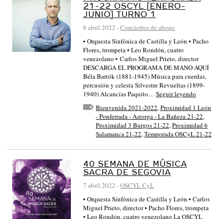
21-22 OSCYL [ENERO-
JUNIO] TURNO 1
8 abril 2022
-
Conciertos de abono
• Orquesta Sinfónica de Castilla y León • Pacho
Flores, trompeta • Leo Rondón, cuatro
venezolano • Carlos Miguel Prieto, director
DESCARGA EL PROGRAMA DE MANO AQUÍ
Béla Bartók (1881-1945) Música para cuerdas,
percusión y celesta Silvestre Revueltas (1899-
1940) Alcancías Paquito…
Seguir leyendo
Bienvenida 2021-2022
,
Proximidad 1 León
- Ponferrada - Astorga - La Bañeza 21-22
,
Proximidad 3 Burgos 21-22
,
Proximidad 6
Salamanca 21-22
,
Temporada OSCyL 21-22
40 SEMANA DE MÚSICA
SACRA DE SEGOVIA
7 abril 2022
-
OSCYL CyL
• Orquesta Sinfónica de Castilla y León • Carlos
Miguel Prieto, director • Pacho Flores, trompeta
• Leo Rondón, cuatro venezolano La OSCYL