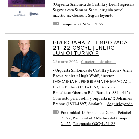
(Orquesta Sinfónica de Castilla y León) regresa a
Segovia esta Semana Sacra, dirigida por el
maestro mexicano…
Seguir leyendo
Temporada OSCyL 21-22
PROGRAMA 7 TEMPORADA
21-22 OSCYL [ENERO-
JUNIO] TURNO 2
25 marzo 2022
-
Conciertos de abono
• Orquesta Sinfónica de Castilla y León • Alena
Baeva, violín • Hugh Wolff, director
DESCARGA EL PROGRAMA DE MANO AQUÍ
Hector Berlioz (1803-1869) Beatriz y
Benedicto: Obertura Béla Bartók (1881-1945)
Concierto para violín y orquesta n.º 2 Johannes
Brahms (1833-1897) Sinfonía…
Seguir leyendo
Proximidad 15 Aranda de Duero - Peñafiel
21-22
,
Proximidad 7 Medina del Campo
21-22
,
Temporada OSCyL 21-22