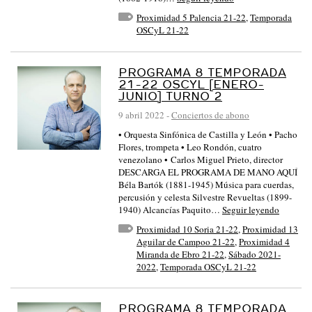
Proximidad 5 Palencia 21-22
,
Temporada
OSCyL 21-22
PROGRAMA 8 TEMPORADA
21-22 OSCYL [ENERO-
JUNIO] TURNO 2
9 abril 2022
-
Conciertos de abono
• Orquesta Sinfónica de Castilla y León • Pacho
Flores, trompeta • Leo Rondón, cuatro
venezolano • Carlos Miguel Prieto, director
DESCARGA EL PROGRAMA DE MANO AQUÍ
Béla Bartók (1881-1945) Música para cuerdas,
percusión y celesta Silvestre Revueltas (1899-
1940) Alcancías Paquito…
Seguir leyendo
Proximidad 10 Soria 21-22
,
Proximidad 13
Aguilar de Campoo 21-22
,
Proximidad 4
Miranda de Ebro 21-22
,
Sábado 2021-
2022
,
Temporada OSCyL 21-22
PROGRAMA 8 TEMPORADA