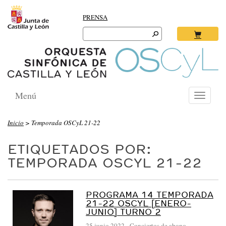
PRENSA
Search
for:
Ok
Menú
Toggle
navigati
Inicio
>
Temporada OSCyL 21-22
ETIQUETADOS POR:
TEMPORADA OSCYL 21-22
PROGRAMA 14 TEMPORADA
21-22 OSCYL [ENERO-
JUNIO] TURNO 2
25 junio 2022
-
Conciertos de abono