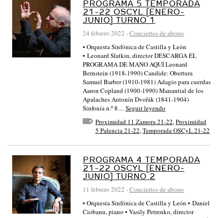
PROGRAMA 5 TEMPORADA
21-22 OSCYL [ENERO-
JUNIO] TURNO 1
24 febrero 2022
-
Conciertos de abono
• Orquesta Sinfónica de Castilla y León
• Leonard Slatkin, director DESCARGA EL
PROGRAMA DE MANO AQUÍ Leonard
Bernstein (1918-1990) Candide: Obertura
Samuel Barber (1910-1981) Adagio para cuerdas
Aaron Copland (1900-1990) Manantial de los
Apalaches Antonín Dvořák (1841-1904)
Sinfonía n.º 8…
Seguir leyendo
Proximidad 11 Zamora 21-22
,
Proximidad
5 Palencia 21-22
,
Temporada OSCyL 21-22
PROGRAMA 4 TEMPORADA
21-22 OSCYL [ENERO-
JUNIO] TURNO 2
11 febrero 2022
-
Conciertos de abono
• Orquesta Sinfónica de Castilla y León • Daniel
Ciobanu, piano • Vasily Petrenko, director