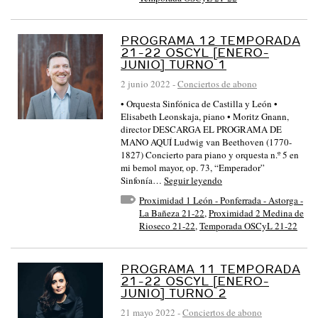
PROGRAMA 12 TEMPORADA
21-22 OSCYL [ENERO-
JUNIO] TURNO 1
2 junio 2022
-
Conciertos de abono
• Orquesta Sinfónica de Castilla y León •
Elisabeth Leonskaja, piano • Moritz Gnann,
director DESCARGA EL PROGRAMA DE
MANO AQUÍ Ludwig van Beethoven (1770-
1827) Concierto para piano y orquesta n.º 5 en
mi bemol mayor, op. 73, “Emperador”
Sinfonía…
Seguir leyendo
Proximidad 1 León - Ponferrada - Astorga -
La Bañeza 21-22
,
Proximidad 2 Medina de
Rioseco 21-22
,
Temporada OSCyL 21-22
PROGRAMA 11 TEMPORADA
21-22 OSCYL [ENERO-
JUNIO] TURNO 2
21 mayo 2022
-
Conciertos de abono