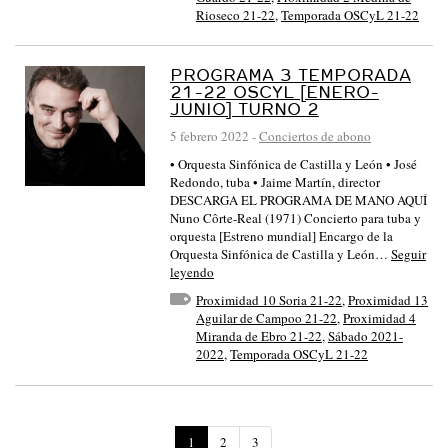
Rioseco 21-22
,
Temporada OSCyL 21-22
PROGRAMA 3 TEMPORADA
21-22 OSCYL [ENERO-
JUNIO] TURNO 2
5 febrero 2022
-
Conciertos de abono
• Orquesta Sinfónica de Castilla y León • José
Redondo, tuba • Jaime Martín, director
DESCARGA EL PROGRAMA DE MANO AQUÍ
Nuno Côrte-Real (1971) Concierto para tuba y
orquesta [Estreno mundial] Encargo de la
Orquesta Sinfónica de Castilla y León…
Seguir
leyendo
Proximidad 10 Soria 21-22
,
Proximidad 13
Aguilar de Campoo 21-22
,
Proximidad 4
Miranda de Ebro 21-22
,
Sábado 2021-
2022
,
Temporada OSCyL 21-22
(
1
2
3