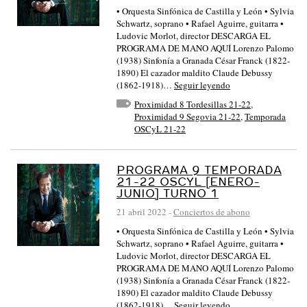
• Orquesta Sinfónica de Castilla y León • Sylvia
Schwartz, soprano • Rafael Aguirre, guitarra •
Ludovic Morlot, director DESCARGA EL
PROGRAMA DE MANO AQUÍ Lorenzo Palomo
(1938) Sinfonía a Granada César Franck (1822-
1890) El cazador maldito Claude Debussy
(1862-1918)…
Seguir leyendo
Proximidad 8 Tordesillas 21-22
,
Proximidad 9 Segovia 21-22
,
Temporada
OSCyL 21-22
PROGRAMA 9 TEMPORADA
21-22 OSCYL [ENERO-
JUNIO] TURNO 1
21 abril 2022
-
Conciertos de abono
• Orquesta Sinfónica de Castilla y León • Sylvia
Schwartz, soprano • Rafael Aguirre, guitarra •
Ludovic Morlot, director DESCARGA EL
PROGRAMA DE MANO AQUÍ Lorenzo Palomo
(1938) Sinfonía a Granada César Franck (1822-
1890) El cazador maldito Claude Debussy
(1862-1918)…
Seguir leyendo