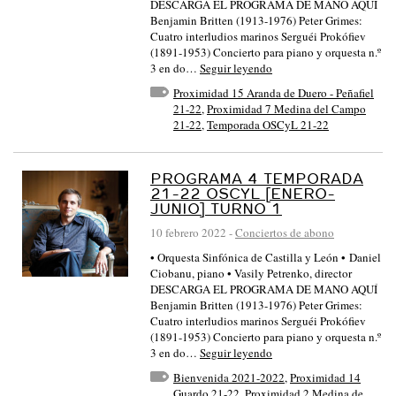
DESCARGA EL PROGRAMA DE MANO AQUÍ
Benjamin Britten (1913-1976) Peter Grimes:
Cuatro interludios marinos Serguéi Prokófiev
(1891-1953) Concierto para piano y orquesta n.º
3 en do…
Seguir leyendo
Proximidad 15 Aranda de Duero - Peñafiel
21-22
,
Proximidad 7 Medina del Campo
21-22
,
Temporada OSCyL 21-22
PROGRAMA 4 TEMPORADA
21-22 OSCYL [ENERO-
JUNIO] TURNO 1
10 febrero 2022
-
Conciertos de abono
• Orquesta Sinfónica de Castilla y León • Daniel
Ciobanu, piano • Vasily Petrenko, director
DESCARGA EL PROGRAMA DE MANO AQUÍ
Benjamin Britten (1913-1976) Peter Grimes:
Cuatro interludios marinos Serguéi Prokófiev
(1891-1953) Concierto para piano y orquesta n.º
3 en do…
Seguir leyendo
Bienvenida 2021-2022
,
Proximidad 14
Guardo 21-22
,
Proximidad 2 Medina de