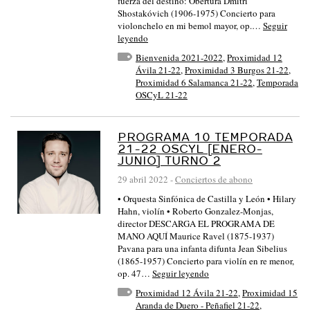
fuerza del destino: Obertura Dmitri
Shostakóvich (1906-1975) Concierto para
violonchelo en mi bemol mayor, op.…
Seguir
leyendo
Bienvenida 2021-2022
,
Proximidad 12
Ávila 21-22
,
Proximidad 3 Burgos 21-22
,
Proximidad 6 Salamanca 21-22
,
Temporada
OSCyL 21-22
PROGRAMA 10 TEMPORADA
21-22 OSCYL [ENERO-
JUNIO] TURNO 2
29 abril 2022
-
Conciertos de abono
• Orquesta Sinfónica de Castilla y León • Hilary
Hahn, violín • Roberto Gonzalez-Monjas,
director DESCARGA EL PROGRAMA DE
MANO AQUÍ Maurice Ravel (1875-1937)
Pavana para una infanta difunta Jean Sibelius
(1865-1957) Concierto para violín en re menor,
op. 47…
Seguir leyendo
Proximidad 12 Ávila 21-22
,
Proximidad 15
Aranda de Duero - Peñafiel 21-22
,