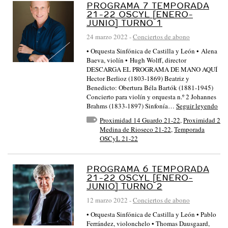
PROGRAMA 7 TEMPORADA
21-22 OSCYL [ENERO-
JUNIO] TURNO 1
24 marzo 2022
-
Conciertos de abono
• Orquesta Sinfónica de Castilla y León • Alena
Baeva, violín • Hugh Wolff, director
DESCARGA EL PROGRAMA DE MANO AQUÍ
Hector Berlioz (1803-1869) Beatriz y
Benedicto: Obertura Béla Bartók (1881-1945)
Concierto para violín y orquesta n.º 2 Johannes
Brahms (1833-1897) Sinfonía…
Seguir leyendo
Proximidad 14 Guardo 21-22
,
Proximidad 2
Medina de Rioseco 21-22
,
Temporada
OSCyL 21-22
PROGRAMA 6 TEMPORADA
21-22 OSCYL [ENERO-
JUNIO] TURNO 2
12 marzo 2022
-
Conciertos de abono
• Orquesta Sinfónica de Castilla y León • Pablo
Ferrández, violonchelo • Thomas Dausgaard,