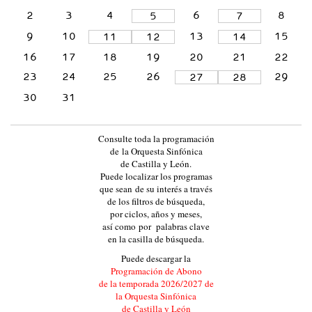
L
2
3
4
6
8
5
7
A
9
10
13
15
11
12
14
Y
16
17
18
19
20
21
22
L
23
24
25
26
29
27
28
E
30
31
Ó
N
Consulte toda la programación
:
de la Orquesta Sinfónica
:
de Castilla y León.
Puede localizar los programas
E
que sean de su interés a través
V
de los filtros de búsqueda,
por ciclos, años y meses,
E
así como por palabras clave
N
en la casilla de búsqueda.
T
Puede descargar la
Programación de Abono
O
de la temporada 2026/2027 de
S
la Orquesta Sinfónica
de Castilla y León