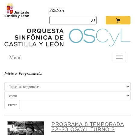
PRENSA
Search
for:
Ok
Menú
Toggle
navigati
O
Inicio
> Programación
R
Q
U
E
Filtrar
S
T
PROGRAMA 8 TEMPORADA
22-23 OSCYL TURNO 2
A