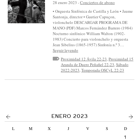
S
28 enero 2023
-
Conciertos de abono
I
• Orquesta Sinfónica de Castilla y León • Jaume
Santonja, director • Gautier Capuçon,
N
violonchelo DESCARGAR PROGRAMA DE
F
MANO (PDF) Marcos Fernández Barrero (1984)
Nocturno sinfónico William Walton (1902-
Ó
1983) Concierto para violonchelo y orquesta
N
Jean Sibelius (1865-1957) Sinfonía n.º 3…
Seguir leyendo
I
Proximidad 12 Ávila 22-23
,
Proximidad 15
C
Aranda de Duero Peñafiel 22-23
,
Sábado
A
2022-2023
,
Temporada OSCyL 22-23
D
E
C
A
S
<
>
ENERO 2023
T
I
L
M
X
J
V
S
D
L
1