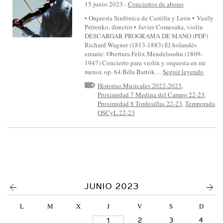
S
15 junio 2023
-
Conciertos de abono
I
• Orquesta Sinfónica de Castilla y León • Vasily
Petrenko, director • Javier Comesaña, violín
N
DESCARGAR PROGRAMA DE MANO (PDF)
F
Richard Wagner (1813-1883) El holandés
errante: Obertura Felix Mendelssohn (1809-
Ó
1947) Concierto para violín y orquesta en mi
N
menor, op. 64 Béla Bartók…
Seguir leyendo
I
Historias Musicales 2022-2023
,
Proximidad 7 Medina del Campo 22-23
,
C
Proximidad 8 Tordesillas 22-23
,
Temporada
A
OSCyL 22-23
D
E
C
A
S
<
>
JUNIO 2023
T
I
L
M
X
J
V
S
D
L
2
3
4
1