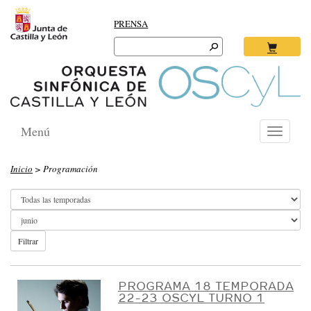
PRENSA
Search
for:
Ok
Menú
Toggle
navigati
O
Inicio
> Programación
R
Q
U
E
Filtrar
S
T
PROGRAMA 18 TEMPORADA
22-23 OSCYL TURNO 1
A