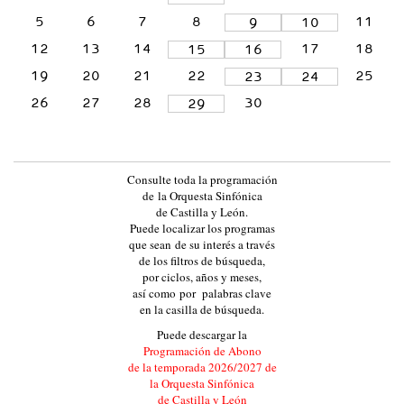
L
5
6
7
8
11
9
10
A
12
13
14
17
18
15
16
Y
19
20
21
22
25
23
24
L
26
27
28
30
29
E
Ó
N
Consulte toda la programación
:
de la Orquesta Sinfónica
:
de Castilla y León.
Puede localizar los programas
E
que sean de su interés a través
V
de los filtros de búsqueda,
por ciclos, años y meses,
E
así como por palabras clave
N
en la casilla de búsqueda.
T
Puede descargar la
Programación de Abono
O
de la temporada 2026/2027 de
S
la Orquesta Sinfónica
de Castilla y León