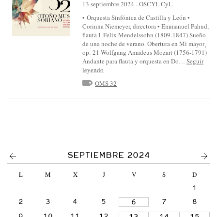
S
13 septiembre 2024
-
OSCYL CyL
I
• Orquesta Sinfónica de Castilla y León •
Corinna Niemeyer, directora • Emmanuel Pahud,
N
flauta I. Felix Mendelssohn (1809-1847) Sueño
F
de una noche de verano. Obertura en Mi mayor¸
op. 21 Wolfgang Amadeus Mozart (1756-1791)
Ó
Andante para flauta y orquesta en Do…
Seguir
N
leyendo
I
OMS 32
C
A
D
E
C
<
>
SEPTIEMBRE 2024
A
S
L
M
X
J
V
S
D
T
1
I
2
3
4
5
7
8
6
L
9
10
11
12
13
14
15