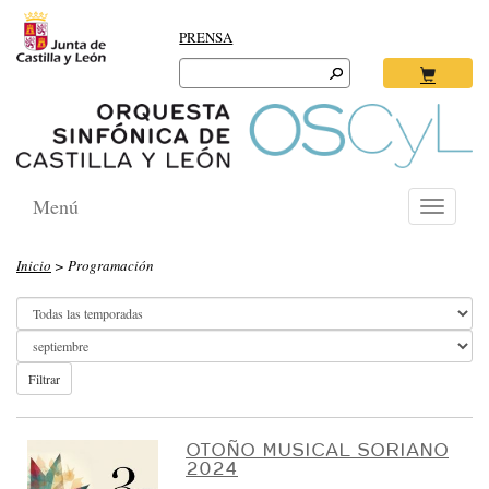
PRENSA
Search
for:
Ok
Menú
Toggle
navigati
O
Inicio
> Programación
R
Q
U
E
Filtrar
S
T
OTOÑO MUSICAL SORIANO
2024
A