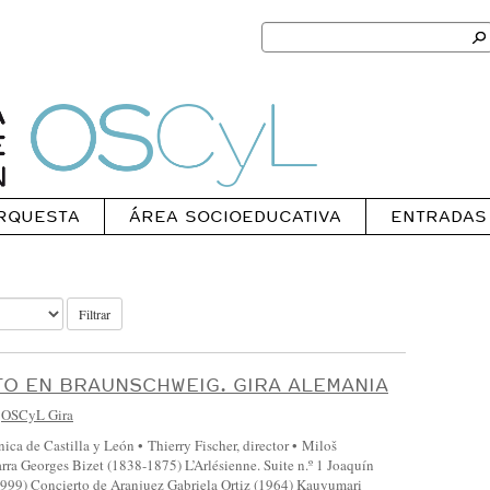
Search
for:
Ok
Oscyl
RQUESTA
ÁREA SOCIOEDUCATIVA
ENTRADAS
Filtrar
O EN BRAUNSCHWEIG. GIRA ALEMANIA
-
OSCyL Gira
ica de Castilla y León • Thierry Fischer, director • Miloš
arra Georges Bizet (1838-1875) L’Arlésienne. Suite n.º 1 Joaquín
999) Concierto de Aranjuez Gabriela Ortiz (1964) Kauyumari