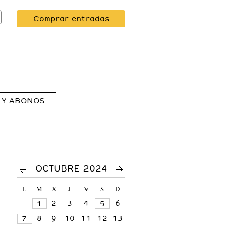
Comprar entradas
 Y ABONOS
<
>
OCTUBRE 2024
L
M
X
J
V
S
D
2
3
4
6
1
5
8
9
10
11
12
13
7