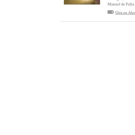
S
Manuel de Falla 
I
Gira en Al
N
F
Ó
N
I
C
A
D
E
C
A
S
T
I
L