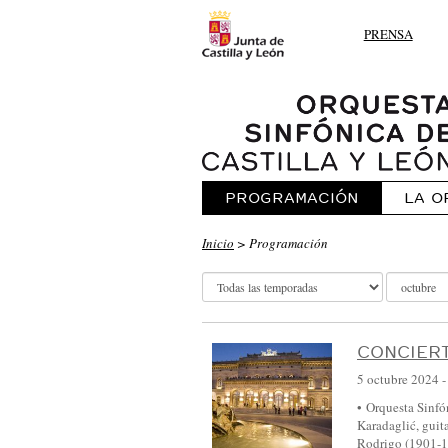
PRENSA
PROGRAMACIÓN
LA O
O
Inicio
> Programación
R
Q
U
E
CONCIERT
S
5 octubre 2024
T
• Orquesta Sinfón
Karadaglić, guit
A
Rodrigo (1901-1