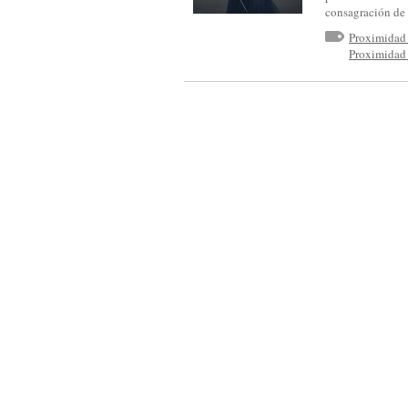
S
consagración de
I
Proximidad
Proximidad
N
F
Ó
N
I
C
A
D
E
C
A
S
T
I
L