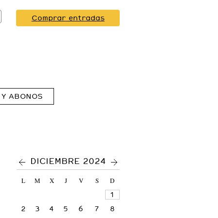
Comprar entradas
 Y ABONOS
<
>
DICIEMBRE 2024
L
M
X
J
V
S
D
1
2
3
4
5
6
7
8