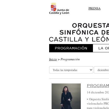
PRENSA
PROGRAMACIÓN
LA O
O
Inicio
> Programación
R
Q
U
E
PROGRAM
S
14 diciembre 20
T
• Orquesta Sinfó
violonchelo PR
A
para violonchelo