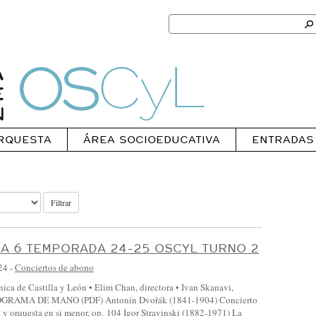
Search
for:
Ok
Oscyl
RQUESTA
ÁREA SOCIOEDUCATIVA
ENTRADAS
Filtrar
A 6 TEMPORADA 24-25 OSCYL TURNO 2
24
-
Conciertos de abono
nica de Castilla y León • Elim Chan, directora • Ivan Skanavi,
OGRAMA DE MANO (PDF) Antonín Dvořák (1841-1904) Concierto
 y orquesta en si menor, op. 104 Ígor Stravinski (1882-1971) La