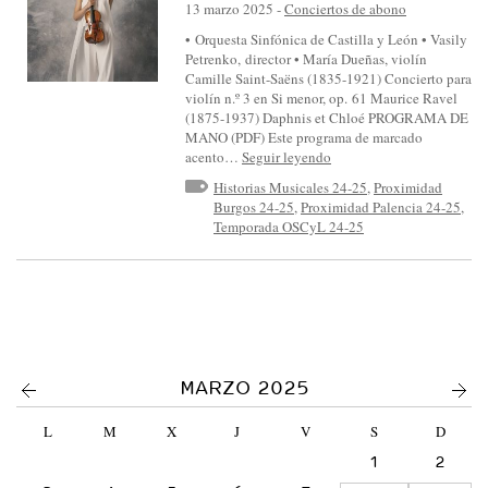
S
13 marzo 2025
-
Conciertos de abono
I
• Orquesta Sinfónica de Castilla y León • Vasily
Petrenko, director • María Dueñas, violín
N
Camille Saint-Saëns (1835-1921) Concierto para
F
violín n.º 3 en Si menor, op. 61 Maurice Ravel
(1875-1937) Daphnis et Chloé PROGRAMA DE
Ó
MANO (PDF) Este programa de marcado
N
acento…
Seguir leyendo
I
Historias Musicales 24-25
,
Proximidad
Burgos 24-25
,
Proximidad Palencia 24-25
,
C
Temporada OSCyL 24-25
A
D
E
C
A
<
>
MARZO 2025
S
T
L
M
X
J
V
S
D
I
1
2
L