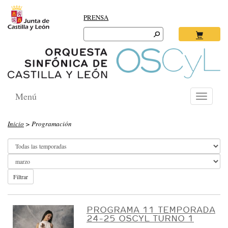
PRENSA
Search
for:
Ok
Menú
Toggle
navigati
O
Inicio
> Programación
R
Q
U
E
Filtrar
S
T
PROGRAMA 11 TEMPORADA
24-25 OSCYL TURNO 1
A