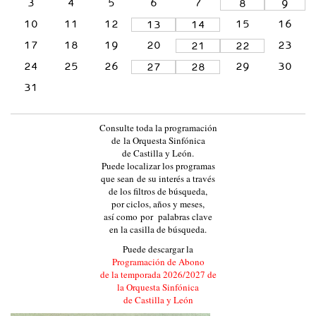
3
4
5
6
7
8
9
L
10
11
12
15
16
13
14
A
17
18
19
20
23
21
22
Y
24
25
26
29
30
27
28
L
31
E
Ó
N
Consulte toda la programación
de la Orquesta Sinfónica
:
de Castilla y León.
:
Puede localizar los programas
que sean de su interés a través
E
de los filtros de búsqueda,
V
por ciclos, años y meses,
así como por palabras clave
E
en la casilla de búsqueda.
N
Puede descargar la
T
Programación de Abono
de la temporada 2026/2027 de
O
la Orquesta Sinfónica
S
de Castilla y León