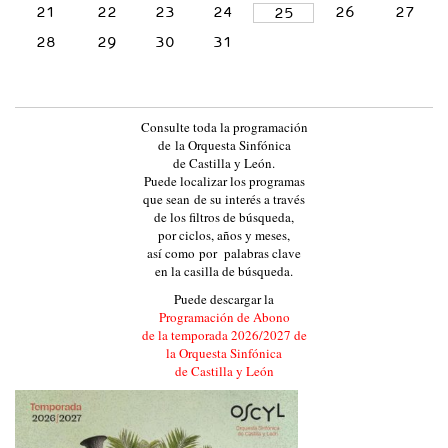
21
22
23
24
26
27
25
L
28
29
30
31
A
Y
L
E
Consulte toda la programación
de la Orquesta Sinfónica
Ó
de Castilla y León.
N
Puede localizar los programas
que sean de su interés a través
:
de los filtros de búsqueda,
:
por ciclos, años y meses,
así como por palabras clave
E
en la casilla de búsqueda.
V
Puede descargar la
E
Programación de Abono
de la temporada 2026/2027 de
N
la Orquesta Sinfónica
T
de Castilla y León
O
S