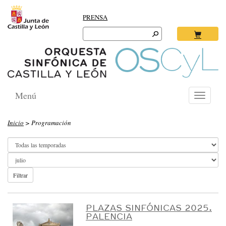
PRENSA
Search
for:
Ok
Menú
Toggle
navigati
O
Inicio
> Programación
R
Q
U
E
Filtrar
S
T
PLAZAS SINFÓNICAS 2025.
PALENCIA
A