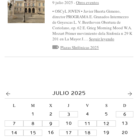
S
9 julio 2025
-
Otros eventos
I
• OSCyL JOVEN • Javier Huerta Gimeno,
director PROGRAMA E. Granados Intermezzo
N
de Goyescas L. V. Beethoven Obertura de
F
Coriolano, op. 62 E. Grieg Morning Mood W.A.
Mozart Primer movimiento dela Sinfonía n 29 K
Ó
201 en La Mayor J.…
Seguir leyendo
N
Plazas SInfónicas 2025
I
C
A
D
E
<
>
JULIO 2025
C
A
L
M
X
J
V
S
D
S
1
2
4
5
3
6
T
10
13
7
8
9
11
12
I
16
19
20
14
15
17
18
L