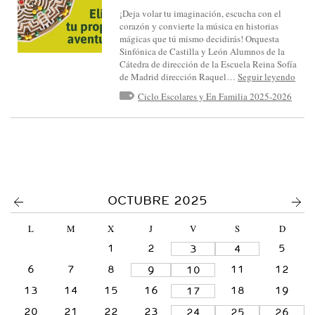
S
¡Deja volar tu imaginación, escucha con el
I
corazón y convierte la música en historias
mágicas que tú mismo decidirás! Orquesta
N
Sinfónica de Castilla y León Alumnos de la
F
Cátedra de dirección de la Escuela Reina Sofía
de Madrid dirección Raquel…
Seguir leyendo
Ó
Ciclo Escolares y En Familia 2025-2026
N
I
C
A
D
E
<
>
OCTUBRE 2025
C
L
M
X
J
V
S
D
A
1
2
5
3
4
S
6
7
8
11
12
9
10
T
I
13
14
15
16
18
19
17
L
20
21
22
23
24
25
26