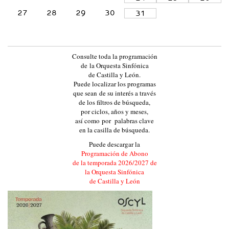
L
27
28
29
30
31
A
Y
L
Consulte toda la programación
E
de la Orquesta Sinfónica
de Castilla y León.
Ó
Puede localizar los programas
N
que sean de su interés a través
de los filtros de búsqueda,
:
por ciclos, años y meses,
:
así como por palabras clave
en la casilla de búsqueda.
E
Puede descargar la
V
Programación de Abono
E
de la temporada 2026/2027 de
la Orquesta Sinfónica
N
de Castilla y León
T
O
S