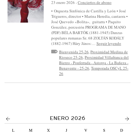
S
23 enero 2026
-
Conciertos de abono
I
• Orquesta Sinfónica de Castilla y León • José
Trigueros, director • Marina Heredia, cantaora •
N
José Quevedo «Bolita», guitarra • Paquito
F
González, percusión PROGRAMA DE MANO
(PDF) BÉLA BARTÓK (1881-1945) Danzas
Ó
populares rumanas Sz. 68 ZOLTÁN KODÁLY
N
(1882-1967) Háry János:…
Seguir leyendo
I
Bienvenida 25-26
,
Proximidad Medina de
Rioseco 25-26
,
Proximidad Villafranca del
C
Bierzo - Ponferrada - Astorga - La Bañeza -
A
Benavente - 25-26
,
Temporada OSCyL 25-
26
D
E
C
A
S
T
<
>
ENERO 2026
I
L
M
X
J
V
S
D
L