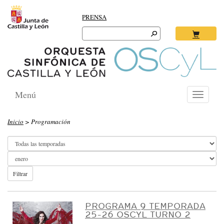
PRENSA
Search
for:
Ok
Menú
Toggle
navigati
O
Inicio
> Programación
R
Q
U
E
Filtrar
S
T
PROGRAMA 9 TEMPORADA
25-26 OSCYL TURNO 2
A