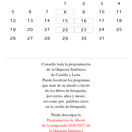
1
2
3
4
L
5
6
7
9
10
11
8
A
12
13
14
17
18
15
16
Y
L
19
20
21
24
25
22
23
E
26
27
28
29
30
31
Ó
N
:
Consulte toda la programación
:
de la Orquesta Sinfónica
de Castilla y León.
E
Puede localizar los programas
V
que sean de su interés a través
de los filtros de búsqueda,
E
por ciclos, años y meses,
N
así como por palabras clave
en la casilla de búsqueda.
T
Puede descargar la
O
Programación de Abono
S
de la temporada 2026/2027 de
la Orquesta Sinfónica