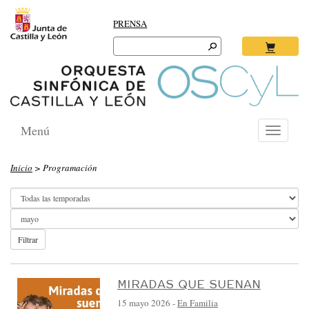
PRENSA
Search
for:
Ok
Menú
Toggle
navigati
O
Inicio
> Programación
R
Q
U
E
Filtrar
S
T
MIRADAS QUE SUENAN
A
15 mayo 2026
-
En Familia