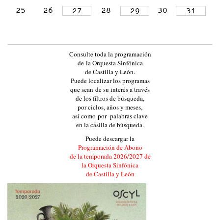
L
25
26
28
30
27
29
31
A
Y
L
Consulte toda la programación
E
de la Orquesta Sinfónica
de Castilla y León.
Ó
Puede localizar los programas
N
que sean de su interés a través
de los filtros de búsqueda,
:
por ciclos, años y meses,
:
así como por palabras clave
en la casilla de búsqueda.
E
Puede descargar la
V
Programación de Abono
E
de la temporada 2026/2027 de
la Orquesta Sinfónica
N
de Castilla y León
T
O
S