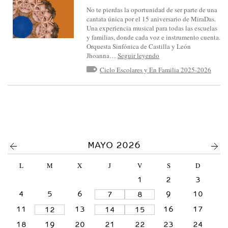
S
No te pierdas la oportunidad de ser parte de una
I
cantata única por el 15 aniversario de MiraDas.
Una experiencia musical para todas las escuelas
N
y familias, donde cada voz e instrumento cuenta.
F
Orquesta Sinfónica de Castilla y León
Jhoanna…
Seguir leyendo
Ó
Ciclo Escolares y En Familia 2025-2026
N
I
C
A
D
E
<
>
MAYO 2026
C
L
M
X
J
V
S
D
A
1
2
3
S
4
5
6
9
10
7
8
T
11
13
16
17
I
12
14
15
L
18
19
20
21
22
23
24