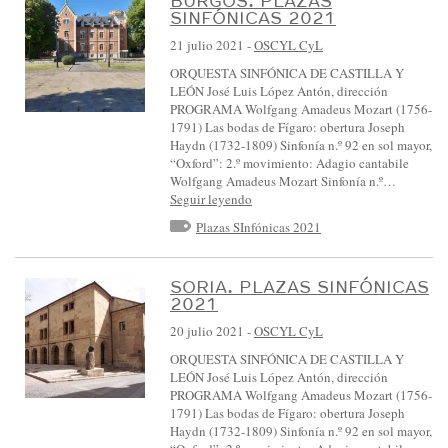
BURGOS. PLAZAS
S
SINFÓNICAS 2021
I
21 julio 2021
-
OSCYL CyL
N
ORQUESTA SINFÓNICA DE CASTILLA Y
F
LEÓN José Luis López Antón, dirección
PROGRAMA Wolfgang Amadeus Mozart (1756-
Ó
1791) Las bodas de Fígaro: obertura Joseph
N
Haydn (1732-1809) Sinfonía n.º 92 en sol mayor,
“Oxford”: 2.º movimiento: Adagio cantabile
I
Wolfgang Amadeus Mozart Sinfonía n.º…
C
Seguir leyendo
A
Plazas SInfónicas 2021
D
E
SORIA. PLAZAS SINFÓNICAS
2021
C
A
20 julio 2021
-
OSCYL CyL
S
ORQUESTA SINFÓNICA DE CASTILLA Y
LEÓN José Luis López Antón, dirección
T
PROGRAMA Wolfgang Amadeus Mozart (1756-
I
1791) Las bodas de Fígaro: obertura Joseph
Haydn (1732-1809) Sinfonía n.º 92 en sol mayor,
L