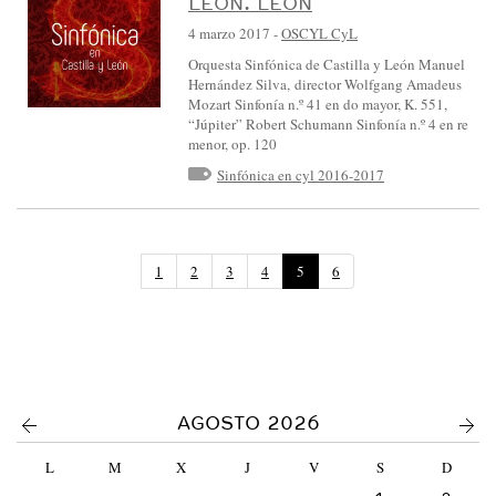
LEÓN. LEÓN
4 marzo 2017
-
OSCYL CyL
Orquesta Sinfónica de Castilla y León Manuel
Hernández Silva, director Wolfgang Amadeus
Mozart Sinfonía n.º 41 en do mayor, K. 551,
“Júpiter” Robert Schumann Sinfonía n.º 4 en re
menor, op. 120
Sinfónica en cyl 2016-2017
(
1
2
3
4
5
6
P
á
g
i
n
a
a
<
>
AGOSTO 2026
c
t
L
M
X
J
V
S
D
u
a