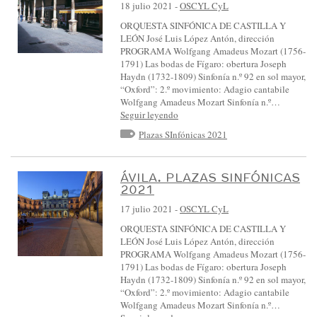
18 julio 2021
-
OSCYL CyL
ORQUESTA SINFÓNICA DE CASTILLA Y
LEÓN José Luis López Antón, dirección
PROGRAMA Wolfgang Amadeus Mozart (1756-
1791) Las bodas de Fígaro: obertura Joseph
Haydn (1732-1809) Sinfonía n.º 92 en sol mayor,
“Oxford”: 2.º movimiento: Adagio cantabile
Wolfgang Amadeus Mozart Sinfonía n.º…
Seguir leyendo
Plazas SInfónicas 2021
ÁVILA. PLAZAS SINFÓNICAS
2021
17 julio 2021
-
OSCYL CyL
ORQUESTA SINFÓNICA DE CASTILLA Y
LEÓN José Luis López Antón, dirección
PROGRAMA Wolfgang Amadeus Mozart (1756-
1791) Las bodas de Fígaro: obertura Joseph
Haydn (1732-1809) Sinfonía n.º 92 en sol mayor,
“Oxford”: 2.º movimiento: Adagio cantabile
Wolfgang Amadeus Mozart Sinfonía n.º…