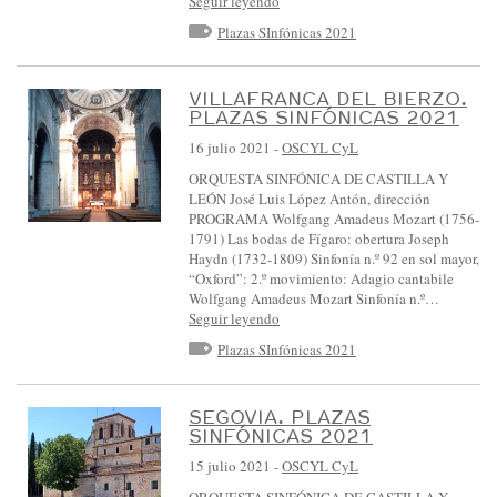
Seguir leyendo
Plazas SInfónicas 2021
VILLAFRANCA DEL BIERZO.
PLAZAS SINFÓNICAS 2021
16 julio 2021
-
OSCYL CyL
ORQUESTA SINFÓNICA DE CASTILLA Y
LEÓN José Luis López Antón, dirección
PROGRAMA Wolfgang Amadeus Mozart (1756-
1791) Las bodas de Fígaro: obertura Joseph
Haydn (1732-1809) Sinfonía n.º 92 en sol mayor,
“Oxford”: 2.º movimiento: Adagio cantabile
Wolfgang Amadeus Mozart Sinfonía n.º…
Seguir leyendo
Plazas SInfónicas 2021
SEGOVIA. PLAZAS
SINFÓNICAS 2021
15 julio 2021
-
OSCYL CyL
ORQUESTA SINFÓNICA DE CASTILLA Y