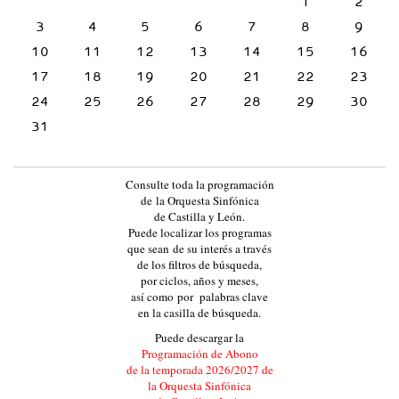
1
2
l
3
4
5
6
)
7
8
9
10
11
12
13
14
15
16
17
18
19
20
21
22
23
24
25
26
27
28
29
30
31
Consulte toda la programación
de la Orquesta Sinfónica
de Castilla y León.
Puede localizar los programas
que sean de su interés a través
de los filtros de búsqueda,
por ciclos, años y meses,
así como por palabras clave
en la casilla de búsqueda.
Puede descargar la
Programación de Abono
de la temporada 2026/2027 de
la Orquesta Sinfónica