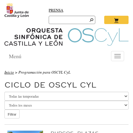
PRENSA
Search
for:
Ok
Menú
Toggle
navigati
O
Inicio
> Programación para OSCYL CyL
R
CICLO DE OSCYL CYL
Q
U
E
S
Filtrar
T
A