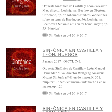
Orquesta Sinfónica de Castilla y León Salvador
Mas, director Ludwig van Beethoven Obertura
Coriolano, op. 62 Johannes Brahms Variaciones
sobre un tema de Haydn, op. 56a Ludwig van
Beethoven Sinfonía n.º 3 en mi bemol mayor, op.
55 “Heroica”
Sinfónica en cyl 2016-2017
SINFÓNICA EN CASTILLA Y
LEÓN. BURGOS
5 marzo 2017
-
OSCYL CyL
Orquesta Sinfónica de Castilla y León Manuel
Hernández Silva, director Wolfgang Amadeus
Mozart Sinfonía n.º 41 en do mayor, K. 551,
“Júpiter” Robert Schumann Sinfonía n.º 4 en re
menor, op. 120
Sinfónica en cyl 2016-2017
SINFÓNICA EN CASTILLA Y