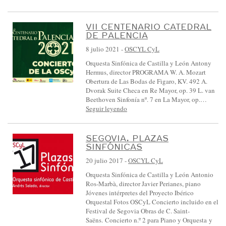
VII CENTENARIO CATEDRAL
DE PALENCIA
8 julio 2021
-
OSCYL CyL
Orquesta Sinfónica de Castilla y León Antony
Hermus, director PROGRAMA W. A. Mozart
Obertura de Las Bodas de Figaro, KV. 492 A.
Dvorak Suite Checa en Re Mayor, op. 39 L. van
Beethoven Sinfonía nº. 7 en La Mayor, op.…
Seguir leyendo
SEGOVIA. PLAZAS
SINFÓNICAS
20 julio 2017
-
OSCYL CyL
Orquesta Sinfónica de Castilla y León Antonio
Ros-Marbà, director Javier Perianes, piano
Jóvenes intérpretes del Proyecto Ibérico
Orquestal Fotos OSCyL Concierto incluido en el
Festival de Segovia Obras de C. Saint-
Saëns. Concierto n.º 2 para Piano y Orquesta y