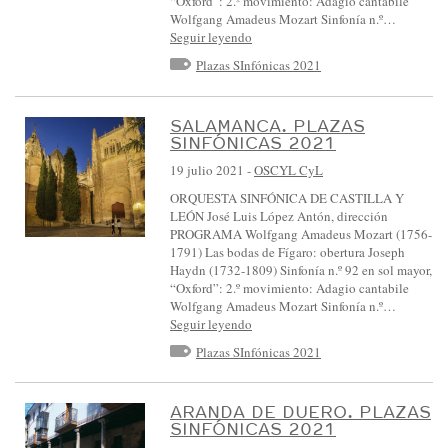
“Oxford”: 2.º movimiento: Adagio cantabile
L
Wolfgang Amadeus Mozart Sinfonía n.º…
Seguir leyendo
A
Plazas SInfónicas 2021
Y
L
SALAMANCA. PLAZAS
E
SINFÓNICAS 2021
Ó
19 julio 2021
-
OSCYL CyL
N
ORQUESTA SINFÓNICA DE CASTILLA Y
:
LEÓN José Luis López Antón, dirección
:
PROGRAMA Wolfgang Amadeus Mozart (1756-
1791) Las bodas de Fígaro: obertura Joseph
E
Haydn (1732-1809) Sinfonía n.º 92 en sol mayor,
V
“Oxford”: 2.º movimiento: Adagio cantabile
Wolfgang Amadeus Mozart Sinfonía n.º…
E
Seguir leyendo
N
Plazas SInfónicas 2021
T
O
ARANDA DE DUERO. PLAZAS
S
SINFÓNICAS 2021