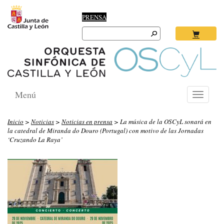
PRENSA
Search
for:
Ok
Menú
Toggle
navigati
Inicio
>
Noticias
>
Noticias en prensa
> La música de la OSCyL sonará en
la catedral de Miranda do Douro (Portugal) con motivo de las Jornadas
‘Cruzando La Raya’