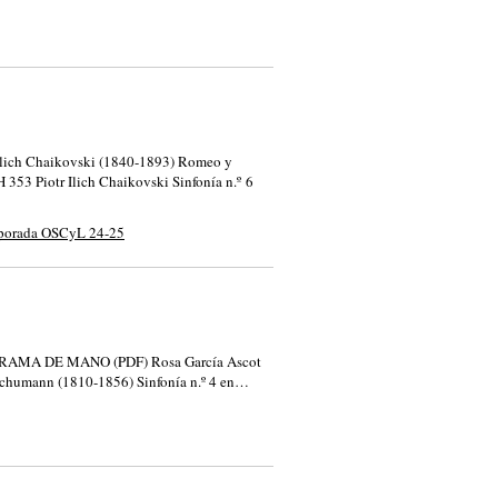
r Ilich Chaikovski (1840-1893) Romeo y
 353 Piotr Ilich Chaikovski Sinfonía n.º 6
porada OSCyL 24-25
 PROGRAMA DE MANO (PDF) Rosa García Ascot
 Schumann (1810-1856) Sinfonía n.º 4 en…