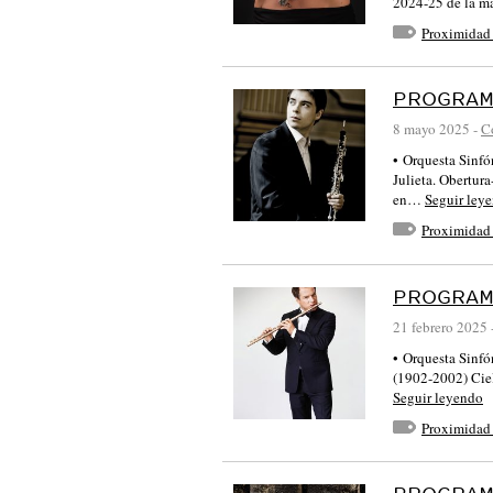
2024-25 de la 
Proximidad
PROGRAM
8 mayo 2025
-
C
• Orquesta Sinfó
Julieta. Obertur
en…
Seguir ley
Proximidad 
PROGRAM
21 febrero 2025
• Orquesta Sinf
(1902-2002) Ciel
Seguir leyendo
Proximidad