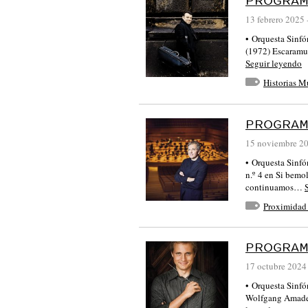
PROGRAM
13 febrero 2025
• Orquesta Sinf
(1972) Escaramuz
Seguir leyendo
Historias M
PROGRAM
15 noviembre 2
• Orquesta Sinf
n.º 4 en Si bemo
continuamos…
Proximidad
PROGRAM
17 octubre 2024
• Orquesta Sinf
Wolfgang Amadeu