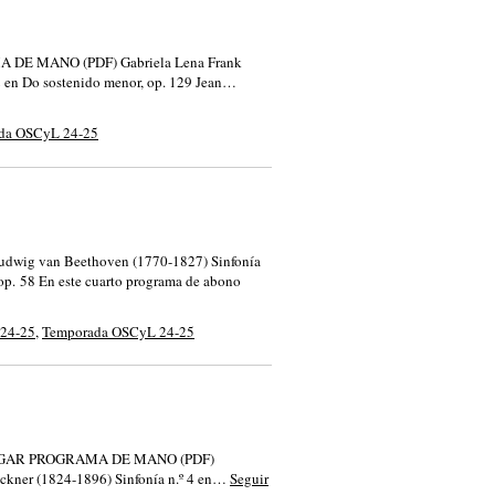
RAMA DE MANO (PDF) Gabriela Lena Frank
2 en Do sostenido menor, op. 129 Jean…
da OSCyL 24-25
Ludwig van Beethoven (1770-1827) Sinfonía
 op. 58 En este cuarto programa de abono
 24-25
,
Temporada OSCyL 24-25
 DESCARGAR PROGRAMA DE MANO (PDF)
ckner (1824-1896) Sinfonía n.º 4 en…
Seguir