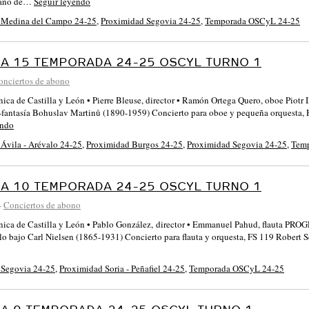
mano de…
Seguir leyendo
 Medina del Campo 24-25
,
Proximidad Segovia 24-25
,
Temporada OSCyL 24-25
A 15 TEMPORADA 24-25 OSCYL TURNO 1
onciertos de abono
nica de Castilla y León • Pierre Bleuse, director • Ramón Ortega Quero, oboe Piot
a-fantasía Bohuslav Martinů (1890-1959) Concierto para oboe y pequeña orquesta, H
endo
Ávila - Arévalo 24-25
,
Proximidad Burgos 24-25
,
Proximidad Segovia 24-25
,
Tem
A 10 TEMPORADA 24-25 OSCYL TURNO 1
-
Conciertos de abono
ónica de Castilla y León • Pablo González, director • Emmanuel Pahud, flauta
o bajo Carl Nielsen (1865-1931) Concierto para flauta y orquesta, FS 119 Robert
 Segovia 24-25
,
Proximidad Soria - Peñafiel 24-25
,
Temporada OSCyL 24-25