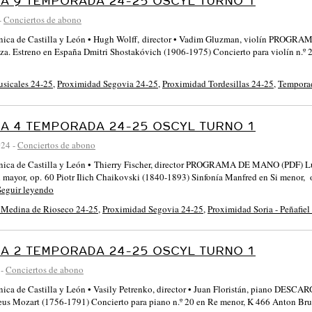
A 9 TEMPORADA 24-25 OSCYL TURNO 1
-
Conciertos de abono
ónica de Castilla y León • Hugh Wolff, director • Vadim Gluzman, violín PROG
a. Estreno en España Dmitri Shostakóvich (1906-1975) Concierto para violín n.º 
usicales 24-25
,
Proximidad Segovia 24-25
,
Proximidad Tordesillas 24-25
,
Tempora
A 4 TEMPORADA 24-25 OSCYL TURNO 1
024
-
Conciertos de abono
ónica de Castilla y León • Thierry Fischer, director PROGRAMA DE MANO (PDF) 
l mayor, op. 60 Piotr Ilich Chaikovski (1840-1893) Sinfonía Manfred en Si menor,
Seguir leyendo
 Medina de Rioseco 24-25
,
Proximidad Segovia 24-25
,
Proximidad Soria - Peñafiel
A 2 TEMPORADA 24-25 OSCYL TURNO 1
-
Conciertos de abono
ónica de Castilla y León • Vasily Petrenko, director • Juan Floristán, piano
s Mozart (1756-1791) Concierto para piano n.º 20 en Re menor, K 466 Anton Bru