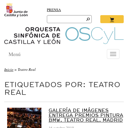
PRENSA
Search
for:
Ok
Menú
Toggle
navigati
Inicio
>
Teatro Real
ETIQUETADOS POR: TEATRO
REAL
GALERÍA DE IMÁGENES
ENTREGA PREMIOS PINTURA
BMW. TEATRO REAL. MADRID
16 octubre 2019
-