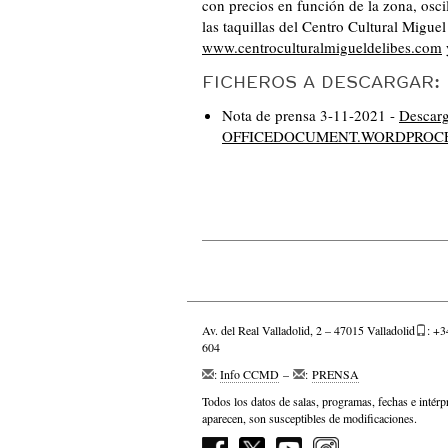
con precios en función de la zona, osci
las taquillas del Centro Cultural Migue
www.centroculturalmigueldelibes.com
FICHEROS A DESCARGAR:
Nota de prensa 3-11-2021 -
Desca
OFFICEDOCUMENT.WORDPROCE
Av. del Real Valladolid, 2 – 47015 Valladolid
: +3
604
:
Info CCMD
–
:
PRENSA
Todos los datos de salas, programas, fechas e intérp
aparecen, son susceptibles de modificaciones.