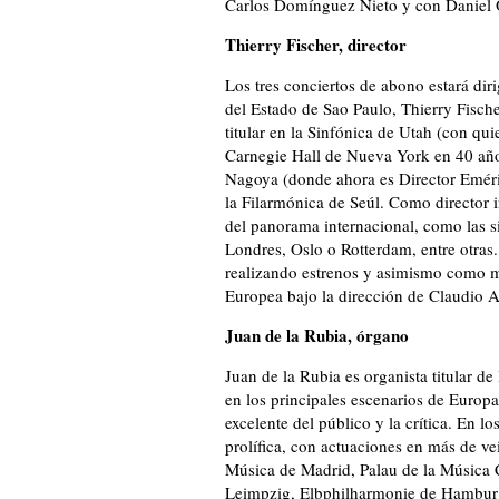
Carlos Domínguez Nieto y con Daniel 
Thierry Fischer, director
Los tres conciertos de abono estará diri
del Estado de Sao Paulo, Thierry Fisch
titular en la Sinfónica de Utah (con qui
Carnegie Hall de Nueva York en 40 años
Nagoya (donde ahora es Director Emérito
la Filarmónica de Seúl. Como director 
del panorama internacional, como las s
Londres, Oslo o Rotterdam, entre otras
realizando estrenos y asimismo como m
Europea bajo la dirección de Claudio 
Juan de la Rubia, órgano
Juan de la Rubia es organista titular d
en los principales escenarios de Europ
excelente del público y la crítica. En l
prolífica, con actuaciones en más de v
Música de Madrid, Palau de la Música
Leimpzig, Elbphilharmonie de Hamburgo