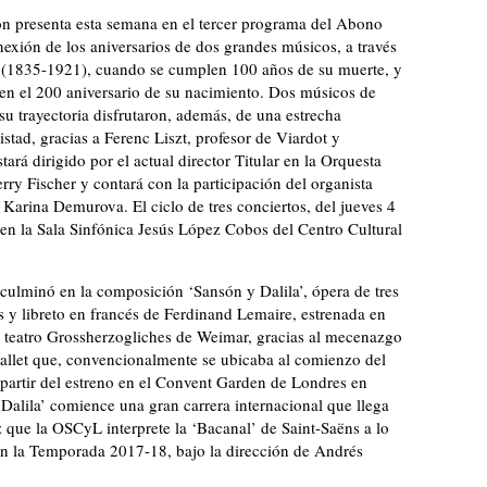
ón presenta esta semana en el tercer programa del Abono
xión de los aniversarios de dos grandes músicos, a través
 (1835-1921), cuando se cumplen 100 años de su muerte, y
en el 200 aniversario de su nacimiento. Dos músicos de
 su trayectoria disfrutaron, además, de una estrecha
stad, gracias a Ferenc Liszt, profesor de Viardot y
ará dirigido por el actual director Titular en la Orquesta
rry Fischer y contará con la participación del organista
Karina Demurova. El ciclo de tres conciertos, del jueves 4
 en la Sala Sinfónica Jesús López Cobos del Centro Cultural
 culminó en la composición ‘Sansón y Dalila’, ópera de tres
 y libreto en francés de Ferdinand Lemaire, estrenada en
l teatro Grossherzogliches de Weimar, gracias al mecenazgo
ballet que, convencionalmente se ubicaba al comienzo del
 partir del estreno en el Convent Garden de Londres en
alila’ comience una gran carrera internacional que llega
z que la OSCyL interprete la ‘Bacanal’ de Saint-Saëns a lo
 en la Temporada 2017-18, bajo la dirección de Andrés