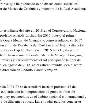
a rubia, que ha publicado ocho discos como solista, es
or de Música de Cataluña) y miembro de la Real Acadèmia
 estudiante del año en 2018 en el Conservatorio Nacional
 profesor Anatoly Loshak. En 2016 obtuvo el primer
 de Ópera Mozart de Granada y, como resultado, en 2017
n el rol de Dorabella de ‘Così fan tutte’ bajo la dirección
y Xavier Capdet. También en 2016 fue elegida por el
te de la Acaémie Internationale de la Musique Française,
francés y particularmente el rol principal de la obra de
l en agosto de 2018, en el estreno mundial den el teatro
la dirección de Rodolfo García Vázquez.
ada 2021-22 se desarrollará hasta el próximo 18 de
 contarán con la interpretación de grandes obras de
ores muy reconocidos en el ámbito nacional e internacional y
a y de diferentes épocas. Las entradas para los conciertos,