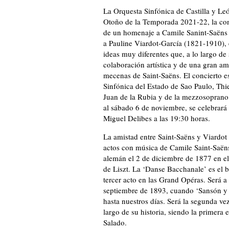
La Orquesta Sinfónica de Castilla y Le
Otoño de la Temporada 2021-22, la cone
de un homenaje a Camile Sanint-Saëns
a Pauline Viardot-García (1821-1910), 
ideas muy diferentes que, a lo largo de
colaboración artística y de una gran ami
mecenas de Saint-Saëns. El concierto est
Sinfónica del Estado de Sao Paulo, Thie
Juan de la Rubia y de la mezzosoprano 
al sábado 6 de noviembre, se celebrará
Miguel Delibes a las 19:30 horas.
La amistad entre Saint-Saëns y Viardot
actos con música de Camile Saint-Saëns
alemán el 2 de diciembre de 1877 en e
de Liszt. La ‘Danse Bacchanale’ es el 
tercer acto en las Grand Opéras. Será a
septiembre de 1893, cuando ‘Sansón y D
hasta nuestros días. Será la segunda ve
largo de su historia, siendo la primera
Salado.