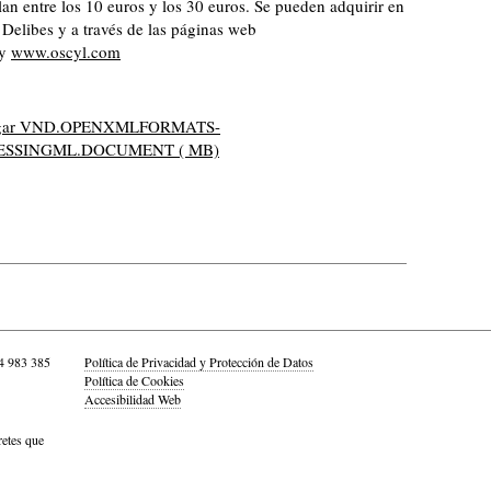
lan entre los 10 euros y los 30 euros. Se pueden adquirir en
l Delibes y a través de las páginas web
y
www.oscyl.com
rgar VND.OPENXMLFORMATS-
SSINGML.DOCUMENT ( MB)
4 983 385
Política de Privacidad y Protección de Datos
Política de Cookies
Accesibilidad Web
retes que