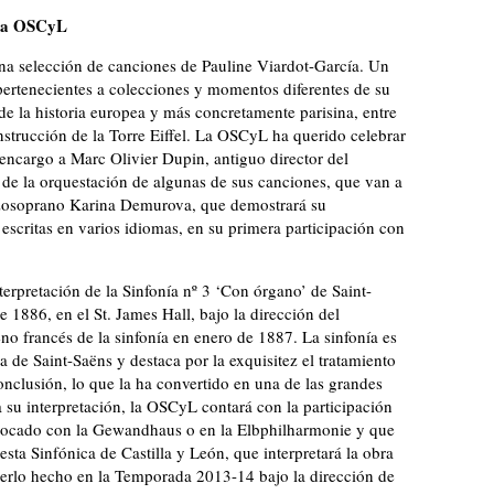
 la OSCyL
una selección de canciones de Pauline Viardot-García. Un
pertenecientes a colecciones y momentos diferentes de su
 de la historia europea y más concretamente parisina, entre
nstrucción de la Torre Eiffel. La OSCyL ha querido celebrar
 encargo a Marc Olivier Dupin, antiguo director del
 de la orquestación de algunas de sus canciones, que van a
ezzosoprano Karina Demurova, que demostrará su
 escritas en varios idiomas, en su primera participación con
terpretación de la Sinfonía nº 3 ‘Con órgano’ de Saint-
1886, en el St. James Hall, bajo la dirección del
eno francés de la sinfonía en enero de 1887. La sinfonía es
 de Saint-Saëns y destaca por la exquisitez el tratamiento
clusión, lo que la ha convertido en una de las grandes
a su interpretación, la OSCyL contará con la participación
a tocado con la Gewandhaus o en la Elbphilharmonie y que
esta Sinfónica de Castilla y León, que interpretará la obra
aberlo hecho en la Temporada 2013-14 bajo la dirección de