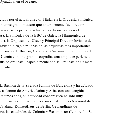
Oyarzábal en el órgano.
gidos por el actual director Titular en la Orquesta Sinfónica
er, consagrado maestro que anteriormente fue director
en realizó la primera actuación de la orquesta en el
), la Sinfónica de la BBC de Gales, la Filarmónica de
), la Orquesta del Ulster y Principal Director Invitado de
invitado dirige a muchas de las orquestas más importantes
infónicas de Boston, Cleveland, Cincinnati, filarmónicas de
. Cuenta con una gran discografía, una amplia experiencia
úsico orquestal, especialmente con la Orquesta de Cámara
Abbado.
e la Basílica de la Sagrada Familia de Barcelona y ha actuado
a, así como de América latina y Asia, con una acogida
os últimos años, su actividad concertística ha sido muy
einte países y en escenarios como el Auditorio Nacional de
 Catalana, Konzerthaus de Berlín, Gewandhaus de
, las catedrales de Colonia y Westminster (Londres) o St.