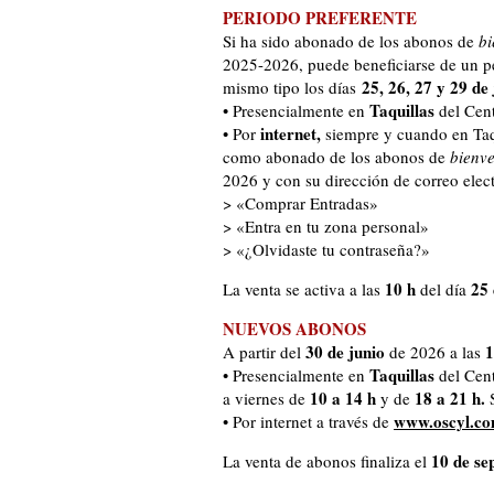
PERIODO PREFERENTE
Si ha sido abonado de los abonos de
bi
2025-2026, puede beneficiarse de un pe
25, 26, 27 y 29 de
mismo tipo los días
Taquillas
• Presencialmente en
del Cent
internet,
• Por
siempre y cuando en Taqu
como abonado de los abonos de
bienve
2026 y con su dirección de correo elec
>
«Comprar Entradas»
>
«Entra en tu zona personal»
>
«¿Olvidaste tu contraseña?»
10 h
25 
La venta se activa a las
del día
NUEVOS ABONOS
30 de junio
1
A partir del
de 2026 a las
Taquillas
• Presencialmente en
del Cent
10 a 14 h
18 a 21 h.
a viernes de
y de
S
www.oscyl.c
• Por internet a través de
10 de se
La venta de abonos finaliza el