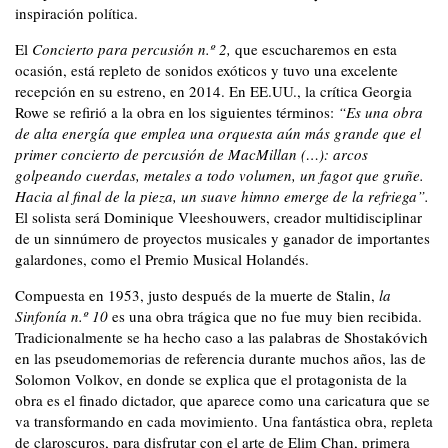
inspiración política.
El
Concierto para percusión n.º 2,
que escucharemos en esta
ocasión, está repleto de sonidos exóticos y tuvo una excelente
recepción en su estreno, en 2014. En EE.UU., la crítica Georgia
Rowe se refirió a la obra en los siguientes términos:
“Es una obra
de alta energía que emplea una orquesta aún más grande que el
primer concierto de percusión de MacMillan (…): arcos
golpeando cuerdas, metales a todo volumen, un fagot que gruñe.
Hacia al final de la pieza, un suave himno emerge de la refriega”.
El solista será Dominique Vleeshouwers, creador multidisciplinar
de un sinnúmero de proyectos musicales y ganador de importantes
galardones, como el Premio Musical Holandés.
Compuesta en 1953, justo después de la muerte de Stalin,
la
Sinfonía n.º 10
es una obra trágica que no fue muy bien recibida.
Tradicionalmente se ha hecho caso a las palabras de Shostakóvich
en las pseudomemorias de referencia durante muchos años, las de
Solomon Volkov, en donde se explica que el protagonista de la
obra es el finado dictador, que aparece como una caricatura que se
va transformando en cada movimiento. Una fantástica obra, repleta
de claroscuros, para disfrutar con el arte de Elim Chan, primera