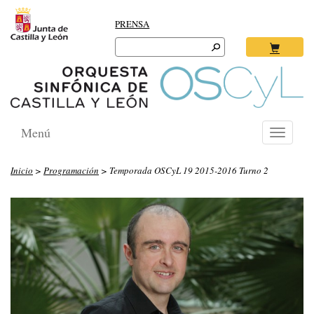
PRENSA
Search
for:
Ok
Menú
Toggle
navigati
Inicio
>
Programación
> Temporada OSCyL 19 2015-2016 Turno 2