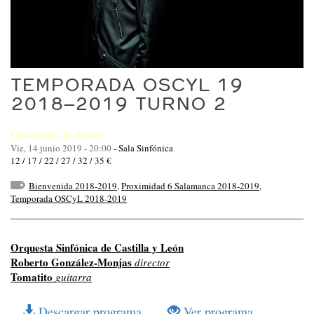
TEMPORADA OSCYL 19
2018–2019 TURNO 2
Conciertos de abono
Vie, 14 junio 2019 - 20:00
-
Sala Sinfónica
12 / 17 / 22 / 27 / 32 / 35 €
Bienvenida 2018-2019
,
Proximidad 6 Salamanca 2018-2019
,
Temporada OSCyL 2018-2019
Orquesta Sinfónica de Castilla y León
Roberto González-Monjas
director
Tomatito
guitarra
Descargar programa
Ver programa