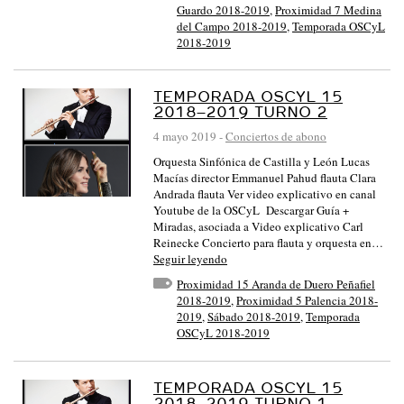
Guardo 2018-2019
,
Proximidad 7 Medina
del Campo 2018-2019
,
Temporada OSCyL
2018-2019
TEMPORADA OSCYL 15
2018–2019 TURNO 2
4 mayo 2019
-
Conciertos de abono
Orquesta Sinfónica de Castilla y León Lucas
Macías director Emmanuel Pahud flauta Clara
Andrada flauta Ver video explicativo en canal
Youtube de la OSCyL Descargar Guía +
Miradas, asociada a Video explicativo Carl
Reinecke Concierto para flauta y orquesta en…
Seguir leyendo
Proximidad 15 Aranda de Duero Peñafiel
2018-2019
,
Proximidad 5 Palencia 2018-
2019
,
Sábado 2018-2019
,
Temporada
OSCyL 2018-2019
TEMPORADA OSCYL 15
2018–2019 TURNO 1