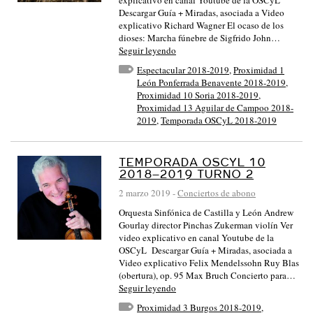
Descargar Guía + Miradas, asociada a Video
explicativo Richard Wagner El ocaso de los
dioses: Marcha fúnebre de Sigfrido John…
Seguir leyendo
Espectacular 2018-2019
,
Proximidad 1
León Ponferrada Benavente 2018-2019
,
Proximidad 10 Soria 2018-2019
,
Proximidad 13 Aguilar de Campoo 2018-
2019
,
Temporada OSCyL 2018-2019
TEMPORADA OSCYL 10
2018–2019 TURNO 2
2 marzo 2019
-
Conciertos de abono
Orquesta Sinfónica de Castilla y León Andrew
Gourlay director Pinchas Zukerman violín Ver
video explicativo en canal Youtube de la
OSCyL Descargar Guía + Miradas, asociada a
Video explicativo Felix Mendelssohn Ruy Blas
(obertura), op. 95 Max Bruch Concierto para…
Seguir leyendo
Proximidad 3 Burgos 2018-2019
,