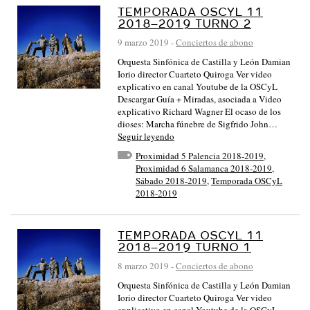
TEMPORADA OSCYL 11
2018–2019 TURNO 2
9 marzo 2019
-
Conciertos de abono
Orquesta Sinfónica de Castilla y León Damian
Iorio director Cuarteto Quiroga Ver video
explicativo en canal Youtube de la OSCyL
Descargar Guía + Miradas, asociada a Video
explicativo Richard Wagner El ocaso de los
dioses: Marcha fúnebre de Sigfrido John…
Seguir leyendo
Proximidad 5 Palencia 2018-2019
,
Proximidad 6 Salamanca 2018-2019
,
Sábado 2018-2019
,
Temporada OSCyL
2018-2019
TEMPORADA OSCYL 11
2018–2019 TURNO 1
8 marzo 2019
-
Conciertos de abono
Orquesta Sinfónica de Castilla y León Damian
Iorio director Cuarteto Quiroga Ver video
explicativo en canal Youtube de la OSCyL