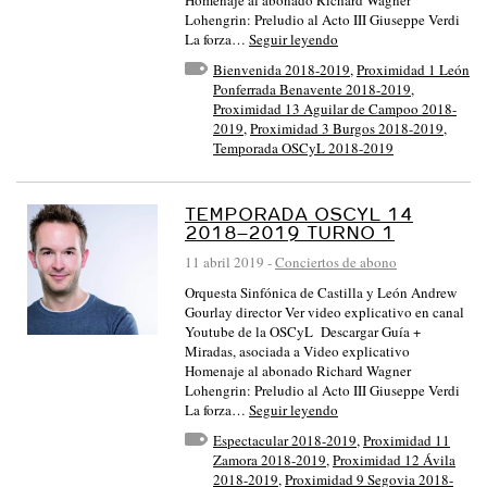
Homenaje al abonado Richard Wagner
Lohengrin: Preludio al Acto III Giuseppe Verdi
La forza…
Seguir leyendo
Bienvenida 2018-2019
,
Proximidad 1 León
Ponferrada Benavente 2018-2019
,
Proximidad 13 Aguilar de Campoo 2018-
2019
,
Proximidad 3 Burgos 2018-2019
,
Temporada OSCyL 2018-2019
TEMPORADA OSCYL 14
2018–2019 TURNO 1
11 abril 2019
-
Conciertos de abono
Orquesta Sinfónica de Castilla y León Andrew
Gourlay director Ver video explicativo en canal
Youtube de la OSCyL Descargar Guía +
Miradas, asociada a Video explicativo
Homenaje al abonado Richard Wagner
Lohengrin: Preludio al Acto III Giuseppe Verdi
La forza…
Seguir leyendo
Espectacular 2018-2019
,
Proximidad 11
Zamora 2018-2019
,
Proximidad 12 Ávila
2018-2019
,
Proximidad 9 Segovia 2018-