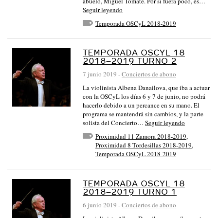
abuelo, Miguel Tomate. Por si fuera poco, es…
Seguir leyendo
Temporada OSCyL 2018-2019
TEMPORADA OSCYL 18
2018–2019 TURNO 2
7 junio 2019
-
Conciertos de abono
La violinista Albena Danailova, que iba a actuar
con la OSCyL los días 6 y 7 de junio, no podrá
hacerlo debido a un percance en su mano. El
programa se mantendrá sin cambios, y la parte
solista del Concierto…
Seguir leyendo
Proximidad 11 Zamora 2018-2019
,
Proximidad 8 Tordesillas 2018-2019
,
Temporada OSCyL 2018-2019
TEMPORADA OSCYL 18
2018–2019 TURNO 1
6 junio 2019
-
Conciertos de abono