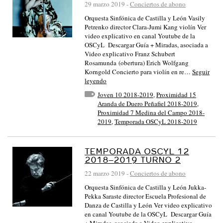
29 marzo 2019
-
Conciertos de abono
Orquesta Sinfónica de Castilla y León Vasily
Petrenko director Clara-Jumi Kang violín Ver
video explicativo en canal Youtube de la
OSCyL Descargar Guía + Miradas, asociada a
Video explicativo Franz Schubert
Rosamunda (obertura) Erich Wolfgang
Korngold Concierto para violín en re…
Seguir
leyendo
Joven 10 2018-2019
,
Proximidad 15
Aranda de Duero Peñafiel 2018-2019
,
Proximidad 7 Medina del Campo 2018-
2019
,
Temporada OSCyL 2018-2019
TEMPORADA OSCYL 12
2018–2019 TURNO 2
22 marzo 2019
-
Conciertos de abono
Orquesta Sinfónica de Castilla y León Jukka-
Pekka Saraste director Escuela Profesional de
Danza de Castilla y León Ver video explicativo
en canal Youtube de la OSCyL Descargar Guía