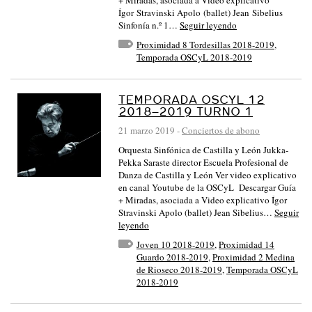
+ Miradas, asociada a Video explicativo
Ígor Stravinski Apolo (ballet) Jean Sibelius
Sinfonía n.º 1…
Seguir leyendo
Proximidad 8 Tordesillas 2018-2019
,
Temporada OSCyL 2018-2019
TEMPORADA OSCYL 12
2018–2019 TURNO 1
21 marzo 2019
-
Conciertos de abono
Orquesta Sinfónica de Castilla y León Jukka-
Pekka Saraste director Escuela Profesional de
Danza de Castilla y León Ver video explicativo
en canal Youtube de la OSCyL Descargar Guía
+ Miradas, asociada a Video explicativo Ígor
Stravinski Apolo (ballet) Jean Sibelius…
Seguir
leyendo
Joven 10 2018-2019
,
Proximidad 14
Guardo 2018-2019
,
Proximidad 2 Medina
de Rioseco 2018-2019
,
Temporada OSCyL
2018-2019