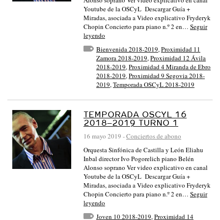
Alonso soprano Ver video explicativo en canal
Youtube de la OSCyL Descargar Guía +
Miradas, asociada a Video explicativo Fryderyk
Chopin Concierto para piano n.º 2 en…
Seguir
leyendo
Bienvenida 2018-2019
,
Proximidad 11
Zamora 2018-2019
,
Proximidad 12 Ávila
2018-2019
,
Proximidad 4 Miranda de Ebro
2018-2019
,
Proximidad 9 Segovia 2018-
2019
,
Temporada OSCyL 2018-2019
TEMPORADA OSCYL 16
2018–2019 TURNO 1
16 mayo 2019
-
Conciertos de abono
Orquesta Sinfónica de Castilla y León Eliahu
Inbal director Ivo Pogorelich piano Belén
Alonso soprano Ver video explicativo en canal
Youtube de la OSCyL Descargar Guía +
Miradas, asociada a Video explicativo Fryderyk
Chopin Concierto para piano n.º 2 en…
Seguir
leyendo
Joven 10 2018-2019
,
Proximidad 14