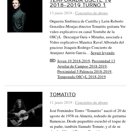
2018–2019 TURNO 1
13 junio 2019
-
Conciertos de abono
Orquesta Sinfónica de Castilla y León Roberto
González-Monjas director Tomatito guitarra Ver
video explicativo en canal Youtube de la
OSCyL Descargar Guía + Miradas, asociada a
Video explicativo Maurice Ravel Alborada del
gracioso Joaquín Rodrigo Concierto de
Aranjuez Antón García…
Seguir leyendo
Joven 10 2018-2019
,
Proximidad 13
Aguilar de Campoo 2018-2019
,
Proximidad 5 Palencia 2018-2019
,
Temporada OSCyL 2018-2019
TOMATITO
11 junio 2019
-
Conciertos de abono
José Fernández Torres “Tomatito” nació el 20 de
agosto de 1958 en Almería, rodeado de guitarras
flamencas. Desde pequeñito escuchó el toque de
su padre, también llamado Tomate, y el de su