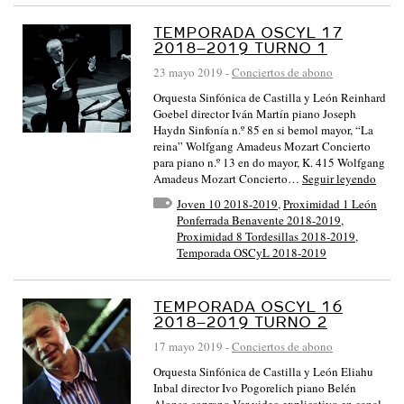
TEMPORADA OSCYL 17
2018–2019 TURNO 1
23 mayo 2019
-
Conciertos de abono
Orquesta Sinfónica de Castilla y León Reinhard
Goebel director Iván Martín piano Joseph
Haydn Sinfonía n.º 85 en si bemol mayor, “La
reina” Wolfgang Amadeus Mozart Concierto
para piano n.º 13 en do mayor, K. 415 Wolfgang
Amadeus Mozart Concierto…
Seguir leyendo
Joven 10 2018-2019
,
Proximidad 1 León
Ponferrada Benavente 2018-2019
,
Proximidad 8 Tordesillas 2018-2019
,
Temporada OSCyL 2018-2019
TEMPORADA OSCYL 16
2018–2019 TURNO 2
17 mayo 2019
-
Conciertos de abono
Orquesta Sinfónica de Castilla y León Eliahu
Inbal director Ivo Pogorelich piano Belén