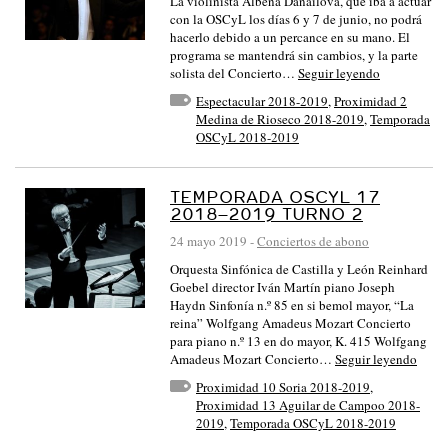
La violinista Albena Danailova, que iba a actuar
con la OSCyL los días 6 y 7 de junio, no podrá
hacerlo debido a un percance en su mano. El
programa se mantendrá sin cambios, y la parte
solista del Concierto…
Seguir leyendo
Espectacular 2018-2019
,
Proximidad 2
Medina de Rioseco 2018-2019
,
Temporada
OSCyL 2018-2019
TEMPORADA OSCYL 17
2018–2019 TURNO 2
24 mayo 2019
-
Conciertos de abono
Orquesta Sinfónica de Castilla y León Reinhard
Goebel director Iván Martín piano Joseph
Haydn Sinfonía n.º 85 en si bemol mayor, “La
reina” Wolfgang Amadeus Mozart Concierto
para piano n.º 13 en do mayor, K. 415 Wolfgang
Amadeus Mozart Concierto…
Seguir leyendo
Proximidad 10 Soria 2018-2019
,
Proximidad 13 Aguilar de Campoo 2018-
2019
,
Temporada OSCyL 2018-2019