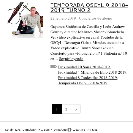
TEMPORADA OSCYL 9 2018–
2019 TURNO 2
22 febrero 2019
-
Conciertos de abono
Orquesta Sinfónica de Castilla y León Andrew
Gourlay director Johannes Moser violonchelo
Ver video explicativo en canal Youtube de la
OSCyL Descargar Guía + Miradas, asociada a
Video explicativo Dmitri Shostakóvich
Concierto para violonchelo n.º 1 Sinfonía n.º 10
en…
Seguir leyendo
Proximidad 10 Soria 2018-2019
,
Proximidad 4 Miranda de Ebro 2018-2019
,
Proximidad 8 Tordesillas 2018-2019
,
Temporada OSCyL 2018-2019
(
1
2
3
P
á
g
Av. del Real Valladolid, 2 – 47015 Valladolid
i
: +34 983 385 604