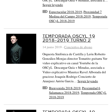
OSCyL Descargar Guía + Miradas, asociada a…
Seguir leyendo
Espectacular 2018-2019
,
Proximidad 7
Medina del Campo 2018-2019
,
Temporada
OSCyL 2018-2019
TEMPORADA OSCYL 19
2018–2019 TURNO 2
14 junio 2019
-
Conciertos de abono
Orquesta Sinfónica de Castilla y León Roberto
González-Monjas director Tomatito guitarra Ver
video explicativo en canal Youtube de la
OSCyL Descargar Guía + Miradas, asociada a
Video explicativo Maurice Ravel Alborada del
gracioso Joaquín Rodrigo Concierto de
Aranjuez Antón García…
Seguir leyendo
Bienvenida 2018-2019
,
Proximidad 6
Salamanca 2018-2019
,
Temporada OSCyL
2018-2019
TEMPORADA OSCYL 19