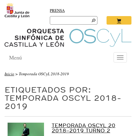
PRENSA
Search
for:
Ok
Menú
Toggle
navigati
Inicio
>
Temporada OSCyL 2018-2019
ETIQUETADOS POR:
TEMPORADA OSCYL 2018-
2019
TEMPORADA OSCYL 20
2018–2019 TURNO 2