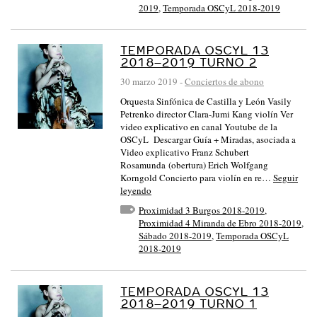
2019
,
Temporada OSCyL 2018-2019
TEMPORADA OSCYL 13
2018–2019 TURNO 2
30 marzo 2019
-
Conciertos de abono
Orquesta Sinfónica de Castilla y León Vasily
Petrenko director Clara-Jumi Kang violín Ver
video explicativo en canal Youtube de la
OSCyL Descargar Guía + Miradas, asociada a
Video explicativo Franz Schubert
Rosamunda (obertura) Erich Wolfgang
Korngold Concierto para violín en re…
Seguir
leyendo
Proximidad 3 Burgos 2018-2019
,
Proximidad 4 Miranda de Ebro 2018-2019
,
Sábado 2018-2019
,
Temporada OSCyL
2018-2019
TEMPORADA OSCYL 13
2018–2019 TURNO 1