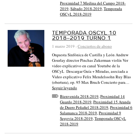
Proximidad 7 Medina del Campo 2018-
2019
,
Sábado 2018-2019
,
Temporada
OSCyL 2018-2019
TEMPORADA OSCYL 10
2018–2019 TURNO 1
1 marzo 2019
-
Conciertos de abono
Orquesta Sinfónica de Castilla y León Andrew
Gourlay director Pinchas Zukerman violín Ver
video explicativo en canal Youtube de la
OSCyL Descargar Guía + Miradas, asociada a
Video explicativo Felix Mendelssohn Ruy Blas
(obertura), op. 95 Max Bruch Concierto para…
Seguir leyendo
Bienvenida 2018-2019
,
Proximidad 14
Guardo 2018-2019
,
Proximidad 15 Aranda
de Duero Peñafiel 2018-2019
,
Proximidad 6
Salamanca 2018-2019
,
Proximidad 9
Segovia 2018-2019
,
Temporada OSCyL
2018-2019