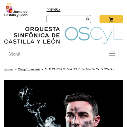
PRENSA
Search
for:
Ok
Menú
Toggle
navigati
Inicio
>
Programación
> TEMPORADA OSCYL 6 2018–2019 TURNO 1