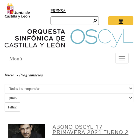
PRENSA
Search
for:
Ok
Menú
Toggle
navigati
O
Inicio
> Programación
R
Q
U
E
Filtrar
S
T
ABONO OSCYL 17
PRIMAVERA 2021 TURNO 2
A