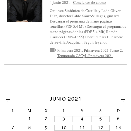
S
4 junio 2021
-
Conciertos de abono
I
Orquesta Sinfónica de Castilla y León Óliver
Díaz, director Pablo Sáinz-Villegas, guitarra
N
Descargar el programa de mano páginas
F
sencillas (PDF 5,4 Mb) Descargar el programa de
mano páginas dobles (PDF 5,4 Mb) Ramón
Ó
Carnicer (1789-1855) Obertura para El barbero
N
de Sevilla Joaquín…
Seguir leyendo
I
Primavera 2021
,
Primavera 2021 Turno 2
,
Temporada OSCyL Primavera 2021
C
A
D
E
C
A
<
>
JUNIO 2021
S
L
M
X
J
V
S
D
T
1
2
6
3
4
5
I
7
8
9
13
10
11
12
L