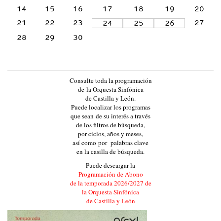
L
14
15
16
17
18
19
20
A
21
22
23
27
24
25
26
Y
28
29
30
L
E
Ó
Consulte toda la programación
N
de la Orquesta Sinfónica
de Castilla y León.
:
Puede localizar los programas
:
que sean de su interés a través
de los filtros de búsqueda,
E
por ciclos, años y meses,
V
así como por palabras clave
en la casilla de búsqueda.
E
Puede descargar la
N
Programación de Abono
T
de la temporada 2026/2027 de
la Orquesta Sinfónica
O
de Castilla y León
S