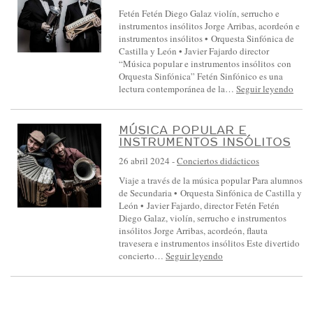
S
Fetén Fetén Diego Galaz violín, serrucho e
I
instrumentos insólitos Jorge Arribas, acordeón e
instrumentos insólitos • Orquesta Sinfónica de
N
Castilla y León • Javier Fajardo director
F
“Música popular e instrumentos insólitos con
Orquesta Sinfónica” Fetén Sinfónico es una
Ó
lectura contemporánea de la…
Seguir leyendo
N
I
MÚSICA POPULAR E
C
INSTRUMENTOS INSÓLITOS
A
26 abril 2024
-
Conciertos didácticos
D
Viaje a través de la música popular Para alumnos
de Secundaria • Orquesta Sinfónica de Castilla y
E
León • Javier Fajardo, director Fetén Fetén
C
Diego Galaz, violín, serrucho e instrumentos
insólitos Jorge Arribas, acordeón, flauta
A
travesera e instrumentos insólitos Este divertido
S
concierto…
Seguir leyendo
T
I
L