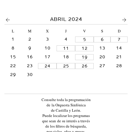
L
A
<
>
ABRIL 2024
Y
L
L
M
X
J
V
S
D
E
1
2
3
4
5
6
7
Ó
8
9
10
13
14
11
12
N
15
16
17
18
20
21
19
:
22
23
27
28
24
25
26
:
29
30
E
V
E
Consulte toda la programación
N
de la Orquesta Sinfónica
T
de Castilla y León.
Puede localizar los programas
O
que sean de su interés a través
S
de los filtros de búsqueda,
por ciclos, años y meses,