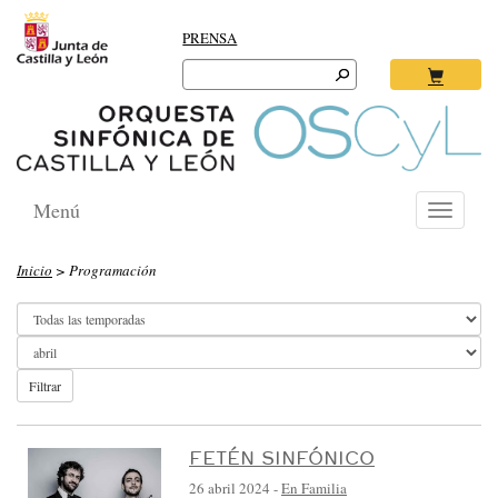
PRENSA
Search
for:
Ok
Menú
Toggle
navigati
O
Inicio
> Programación
R
Q
U
E
Filtrar
S
T
FETÉN SINFÓNICO
A
26 abril 2024
-
En Familia