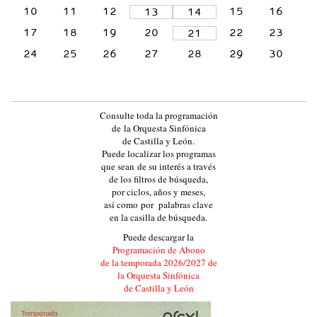
10
11
12
15
16
13
14
L
A
17
18
19
20
22
23
21
Y
24
25
26
27
28
29
30
L
E
Ó
Consulte toda la programación
N
de la Orquesta Sinfónica
de Castilla y León.
:
Puede localizar los programas
:
que sean de su interés a través
de los filtros de búsqueda,
E
por ciclos, años y meses,
V
así como por palabras clave
en la casilla de búsqueda.
E
Puede descargar la
N
Programación de Abono
T
de la temporada 2026/2027 de
la Orquesta Sinfónica
O
de Castilla y León
S