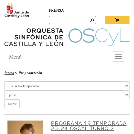
PRENSA
Search
for:
Ok
Menú
Toggle
navigati
O
Inicio
> Programación
R
Q
U
E
Filtrar
S
T
PROGRAMA 19 TEMPORADA
23-24 OSCYL TURNO 2
A