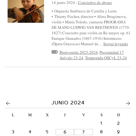
S
14 junio 2024
-
Conciertos de abono
I
• Orquesta Sinfónica de Castilla y León
• Thierry Fischer, director • Alina Ibragimova,
N
violín • María Toledo, cantaora PROGRAMA
F
DE MANO LUDWIG VAN BEETHOVEN (1770-
1827) Concierto para violín en Re mayor, op. 61
Ó
Enrique Granados (1867-1916) Intermezzo
N
(Ópera Goyescas) Manuel de…
Seguir leyendo
I
Bienvenida 2023-2024
,
Proximidad 17
Arévalo 23-24
,
Temporada OSCyL 23-24
C
A
D
E
C
A
<
>
JUNIO 2024
S
L
M
X
J
V
S
D
T
1
2
I
3
4
5
8
9
6
7
L