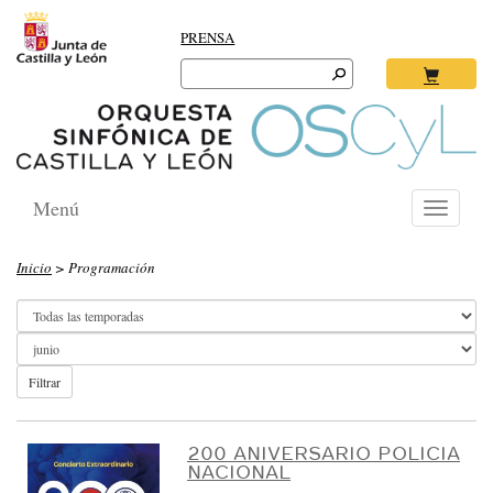
PRENSA
Search
for:
Ok
Menú
Toggle
navigati
O
Inicio
> Programación
R
Q
U
E
Filtrar
S
T
200 ANIVERSARIO POLICIA
NACIONAL
A