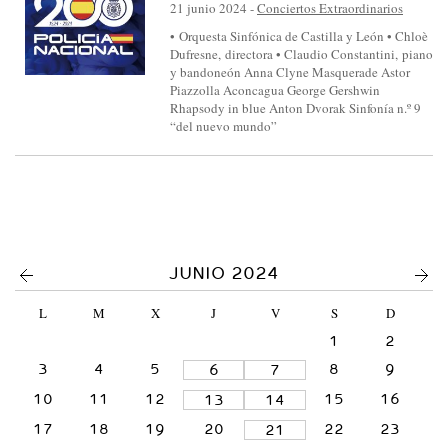
S
21 junio 2024
-
Conciertos Extraordinarios
I
• Orquesta Sinfónica de Castilla y León • Chloè
Dufresne, directora • Claudio Constantini, piano
N
y bandoneón Anna Clyne Masquerade Astor
F
Piazzolla Aconcagua George Gershwin
Rhapsody in blue Anton Dvorak Sinfonía n.º 9
Ó
“del nuevo mundo”
N
I
C
A
D
<
>
JUNIO 2024
E
C
L
M
X
J
V
S
D
A
1
2
S
3
4
5
8
9
6
7
T
10
11
12
15
16
13
14
I
17
18
19
20
22
23
21
L