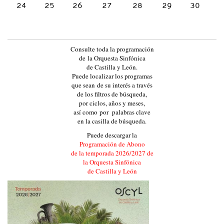
24
25
26
27
28
29
30
L
A
Y
Consulte toda la programación
L
de la Orquesta Sinfónica
E
de Castilla y León.
Puede localizar los programas
Ó
que sean de su interés a través
N
de los filtros de búsqueda,
por ciclos, años y meses,
:
así como por palabras clave
:
en la casilla de búsqueda.
E
Puede descargar la
V
Programación de Abono
de la temporada 2026/2027 de
E
la Orquesta Sinfónica
N
de Castilla y León
T
O
S