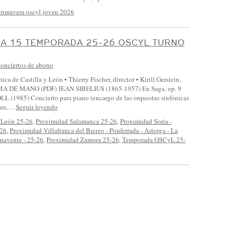
rimavera oscyl joven 2026
A 15 TEMPORADA 25-26 OSCYL TURNO
onciertos de abono
ica de Castilla y León • Thierry Fischer, director • Kirill Gerstein,
 DE MANO (PDF) JEAN SIBELIUS (1865-1957) En Saga, op. 9
(1985) Concierto para piano (encargo de las orquestas sinfónicas
vara,…
Seguir leyendo
 León 25-26
,
Proximidad Salamanca 25-26
,
Proximidad Soria -
-26
,
Proximidad Villafranca del Bierzo - Ponferrada - Astorga - La
navente - 25-26
,
Proximidad Zamora 25-26
,
Temporada OSCyL 25-