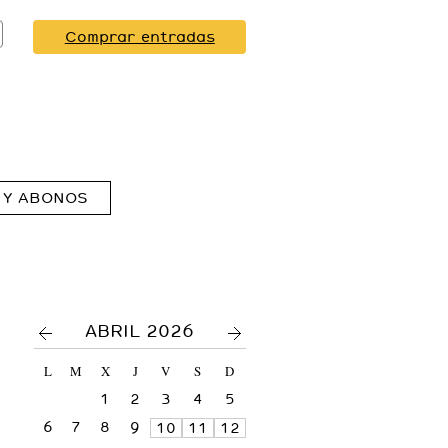
Comprar entradas
 Y ABONOS
<
>
ABRIL 2026
L
M
X
J
V
S
D
1
2
3
4
5
6
7
8
9
10
11
12