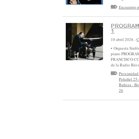
S
Encuentro p
I
N
PROGRAM
F
1
Ó
10 abril 2026
-
C
N
• Orquesta Sinfón
I
piano PROGRAMA
FRANCISCO COLL 
C
de la Radio Bá
A
Proximidad
D
Peñafiel 25
Bañeza - Be
E
26
C
A
S
T
I
L