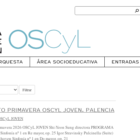
Search
for:
Ok
Oscyl
RQUESTA
ÁREA SOCIOEDUCATIVA
ENTRADAS
Filtrar
O PRIMAVERA OSCYL JOVEN. PALENCIA
SCyL JOVEN
rimavera 2026 OSCyL JOVEN Shi-Yeon Sung directora PROGRAMA
Sinfonía nº 1 en Re mayor, op. 25 Igor Stravinsky Pulcinella (Suite)
hoven Sinfonía nº 1 en Do mayor, op. 21