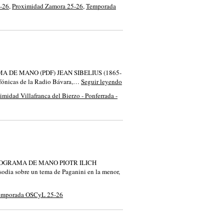
5-26
,
Proximidad Zamora 25-26
,
Temporada
PROGRAMA DE MANO (PDF) JEAN SIBELIUS (1865-
fónicas de la Radio Bávara,…
Seguir leyendo
imidad Villafranca del Bierzo - Ponferrada -
iano PROGRAMA DE MANO PIOTR ILICH
a sobre un tema de Paganini en la menor,
emporada OSCyL 25-26