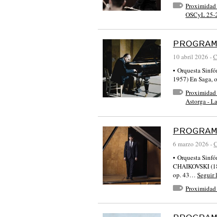
Proximidad
OSCyL 25-
PROGRAM
10 abril 2026
-
C
• Orquesta Sinf
1957) En Saga, 
Proximidad
Astorga - L
PROGRAM
6 marzo 2026
-
C
• Orquesta Sinf
CHAIKOVSKI (184
op. 43…
Seguir 
Proximidad