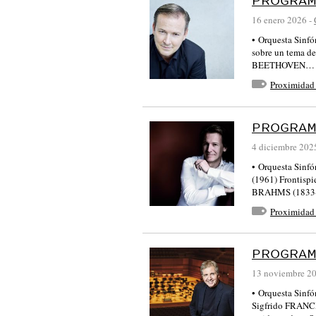
PROGRAM
16 enero 2026
-
• Orquesta Sin
sobre un tema d
BEETHOVEN
Proximidad
PROGRAM
4 diciembre 202
• Orquesta Sinf
(1961) Frontis
BRAHMS (1833
Proximidad
PROGRAM
13 noviembre 2
• Orquesta Sinf
Sigfrido FRANCI