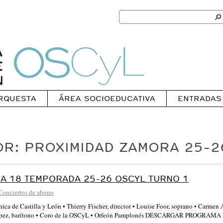
Search
for:
Ok
Oscyl
RQUESTA
ÁREA SOCIOEDUCATIVA
ENTRADAS
OR: PROXIMIDAD ZAMORA 25-2
A 18 TEMPORADA 25-26 OSCYL TURNO 1
Conciertos de abono
nica de Castilla y León • Thierry Fischer, director • Louise Foor, soprano • Carmen
ópez, barítono • Coro de la OSCyL • Orfeón Pamplonés DESCARGAR PROGRA