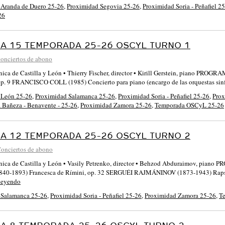
 Aranda de Duero 25-26
,
Proximidad Segovia 25-26
,
Proximidad Soria - Peñafiel 2
26
A 15 TEMPORADA 25-26 OSCYL TURNO 1
onciertos de abono
ónica de Castilla y León • Thierry Fischer, director • Kirill Gerstein, piano 
op. 9 FRANCISCO COLL (1985) Concierto para piano (encargo de las orquestas sin
 León 25-26
,
Proximidad Salamanca 25-26
,
Proximidad Soria - Peñafiel 25-26
,
Prox
a Bañeza - Benavente - 25-26
,
Proximidad Zamora 25-26
,
Temporada OSCyL 25-26
A 12 TEMPORADA 25-26 OSCYL TURNO 2
onciertos de abono
ónica de Castilla y León • Vasily Petrenko, director • Behzod Abduraimov, p
0-1893) Francesca de Rímini, op. 32 SERGUÉI RAJMÁNINOV (1873-1943) Rapsodi
leyendo
 Salamanca 25-26
,
Proximidad Soria - Peñafiel 25-26
,
Proximidad Zamora 25-26
,
T