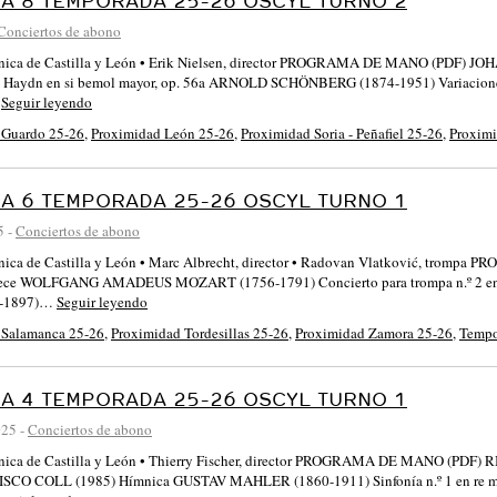
A 8 TEMPORADA 25-26 OSCYL TURNO 2
Conciertos de abono
fónica de Castilla y León • Erik Nielsen, director PROGRAMA DE MANO (PDF) 
e Haydn en si bemol mayor, op. 56a ARNOLD SCHÖNBERG (1874-1951) Variacion
…
Seguir leyendo
 Guardo 25-26
,
Proximidad León 25-26
,
Proximidad Soria - Peñafiel 25-26
,
Proxim
A 6 TEMPORADA 25-26 OSCYL TURNO 1
5
-
Conciertos de abono
ónica de Castilla y León • Marc Albrecht, director • Radovan Vlatković, tr
piece WOLFGANG AMADEUS MOZART (1756-1791) Concierto para trompa n.º 2 e
-1897)…
Seguir leyendo
 Salamanca 25-26
,
Proximidad Tordesillas 25-26
,
Proximidad Zamora 25-26
,
Tempo
A 4 TEMPORADA 25-26 OSCYL TURNO 1
025
-
Conciertos de abono
ónica de Castilla y León • Thierry Fischer, director PROGRAMA DE MANO (PDF
SCO COLL (1985) Hímnica GUSTAV MAHLER (1860-1911) Sinfonía n.º 1 en re mayo