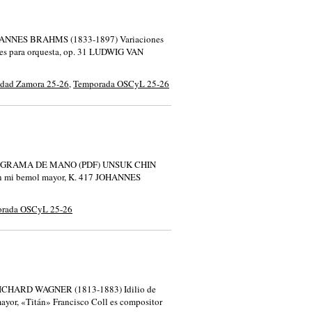
JOHANNES BRAHMS (1833-1897) Variaciones
es para orquesta, op. 31 LUDWIG VAN
idad Zamora 25-26
,
Temporada OSCyL 25-26
ompa PROGRAMA DE MANO (PDF) UNSUK CHIN
n mi bemol mayor, K. 417 JOHANNES
rada OSCyL 25-26
) RICHARD WAGNER (1813-1883) Idilio de
r, «Titán» Francisco Coll es compositor